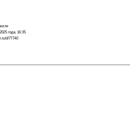
вости
2025 года, 16:35
n.ru/d/77740