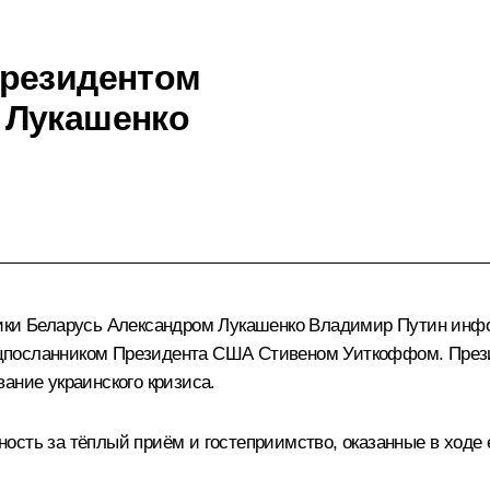
Президентом
 Лукашенко
ики Беларусь
Александром Лукашенко
Владимир Путин инфо
ецпосланником Президента США Стивеном Уиткоффом. През
ание украинского кризиса.
ость за тёплый приём и гостеприимство, оказанные в ходе 