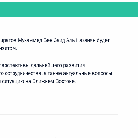
ом Узбекистана Шавкатом
миратов
Мухаммед Бен Заид Аль Нахайян
будет
изитом.
 перспективы дальнейшего развития
том ЮАР Сирилом Рамафозой
о сотрудничества, а также актуальные вопросы
 ситуацию на Ближнем Востоке.
нистра Индии по вопросам
4
том Довалом