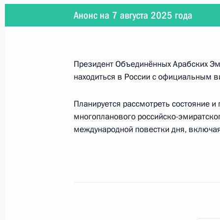
Анонс на 7 августа 2025 года
Телефонный разговор с Президент
Мирзиёевым
8 августа 2025 года, 12:15
Президент Объединённых Арабских Э
находиться в России с официальным в
7 августа 2025 года, четверг
Планируется рассмотреть состояние и
Телефонный разговор с Президен
многопланового российско-эмиратског
международной повестки дня, включая
7 августа 2025 года, 20:20
Встреча с советником Премьер-ми
национальной безопасности Аджи
7 августа 2025 года, 18:35
Москва, Кремль