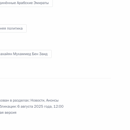
динённые Арабские Эмираты
й СМИ
2
1м
няя политика
медом Аль Нахайяном
Нахайян Мухаммед Бен Заид
29
та России Юрия Ушакова
ецпосланником Президента
ован в разделах:
Новости
,
Анонсы
бликации:
6 августа 2025 года, 12:00
ая версия