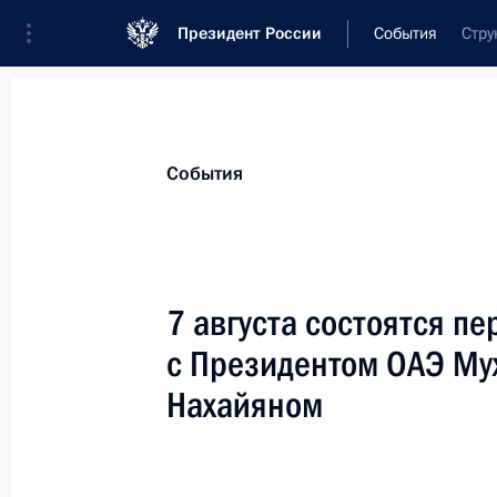
Президент России
События
Стру
Президент
Администрация
Государст
Новости
Стенограммы
Поездки
Те
События
Показа
7 августа состоятся п
с Президентом ОАЭ Му
Телефонный разговор с Президент
Жомартом Токаевым
Нахайяном
8 августа 2025 года, 12:30