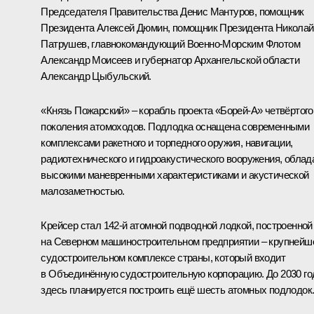
Председателя Правительства
Денис Мантуров
, помощник
Президента
Алексей Дюмин
, помощник Президента
Николай
Патрушев
, главнокомандующий Военно-Морским Флотом
Александр Моисеев и губернатор Архангельской области
Александр Цыбульский
.
«Князь Пожарский» – корабль проекта «Борей-А» четвёртого
поколения атомоходов. Подлодка оснащена современными
комплексами ракетного и торпедного оружия, навигации,
радиотехнического и гидроакустического вооружения, облад
высокими маневренными характеристиками и акустической
малозаметностью.
Крейсер стал 142-й атомной подводной лодкой, построенной
на Северном машиностроительном предприятии – крупнейш
судостроительном комплексе страны, который входит
в Объединённую судостроительную корпорацию. До 2030 го
здесь планируется построить ещё шесть атомных подлодок