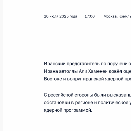
27 июля 2025 года, воскресенье
20 июля 2025 года
17:00
Москва, Кремл
Владимир Путин посетил Кронштад
27 июля 2025 года, 17:10
Кронштадт
Посещение Санкт-Петербургского м
Иранский представитель по поручению
университета
Ирана аятоллы Али Хаменеи довёл оц
27 июля 2025 года, 15:35
Санкт-Петербург
Востоке и вокруг иранской ядерной п
С российской стороны были высказан
обстановки в регионе и политическое 
Оперативное учение «Июльский шт
ядерной программой.
27 июля 2025 года, 12:55
Санкт-Петербург