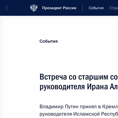
Президент России
События
Стру
Президент
Администрация
Государст
Новости
Стенограммы
Поездки
Те
События
Показа
Встреча со старшим с
руководителя Ирана А
Встреча с губернатором Ставропо
Владимировым
28 июля 2025 года, 13:55
Москва, Кремль
Владимир Путин принял в Кремл
руководителя Исламской Респуб