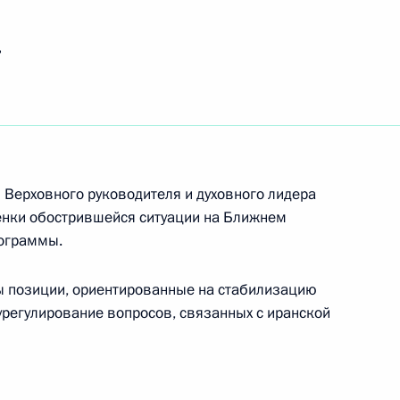
ь
т
11
6м
орского технического
19
 Верховного руководителя и духовного лидера
енки обострившейся ситуации на Ближнем
рограммы.
ы позиции, ориентированные на стабилизацию
урегулирование вопросов, связанных с иранской
орм»
10
9м