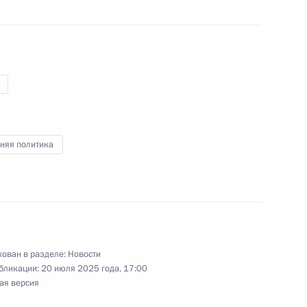
но-Морского Флота
1
4м
Федерации Валентиной
4
няя политика
 Совета Безопасности
2
ован в разделе:
Новости
бликации:
20 июля 2025 года, 17:00
ая версия