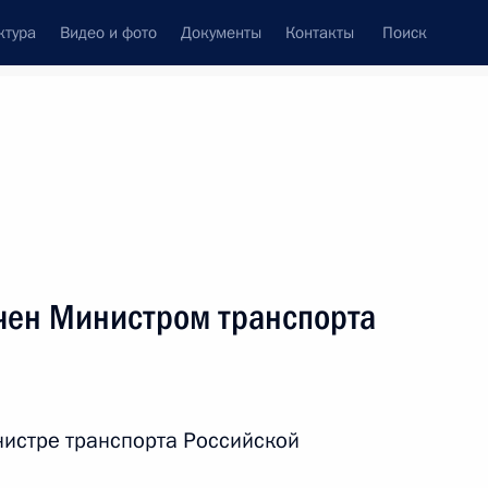
ктура
Видео и фото
Документы
Контакты
Поиск
венный Совет
Совет Безопасности
Комиссии и советы
леграммы
Сведения о Президенте
июль, 2025
ть следующие материалы
чен Министром транспорта
стантином Чуйченко
3
нистре транспорта Российской