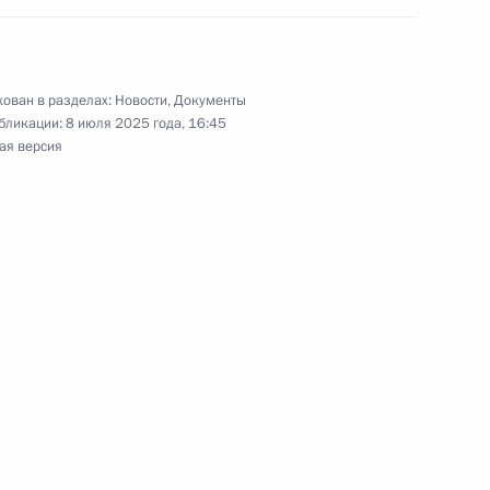
ован в разделах:
Новости
,
Документы
3
бликации:
8 июля 2025 года, 16:45
ая версия
ой области Алексеем
5
» автодороги М-12 «Восток»
3
18м