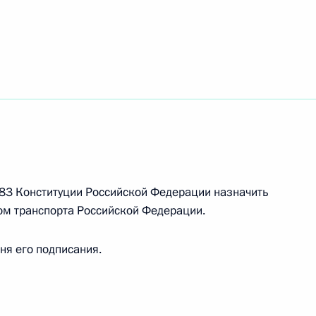
ндром Бречаловым
3
рховного руководителя Ирана
ьи 83 Конституции Российской Федерации назначить
ом транспорта Российской Федерации.
дня его подписания.