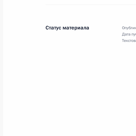
16 июля 2025 года, среда
Статус материала
Опублик
Посещение парка «Притяжение»
Дата пу
Текстов
16 июля 2025 года, 21:30
Магнитогорск
Встреча с губернатором Челябинск
Текслером
16 июля 2025 года, 19:40
Магнитогорск
Открытие участка «Дюртюли – Ачит
16 июля 2025 года, 19:00
Магнитогорск