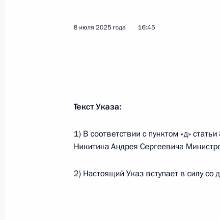
21 июля 2025 года, понедельник
8 июля 2025 года
16:45
Встреча с главой Удмуртии Алекса
21 июля 2025 года, 13:45
Москва, Кремль
Текст Указа:
20 июля 2025 года, воскресенье
Встреча со старшим советником Ве
1) В соответствии с пунктом «д» стат
Али Лариджани
Никитина Андрея Сергеевича Министр
20 июля 2025 года, 17:00
Москва, Кремль
2) Настоящий Указ вступает в силу со 
18 июля 2025 года, пятница