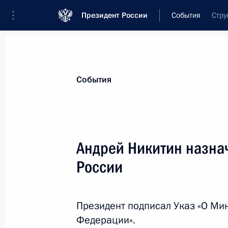
Президент России
События
Стру
Президент
Администрация
Государст
Новости
Стенограммы
Поездки
Те
События
Показа
Андрей Никитин назна
России
22 июля 2025 года, вторник
Встреча с Министром юстиции Кон
Президент подписал Указ «О Ми
22 июля 2025 года, 14:00
Москва, Кремль
Федерации».