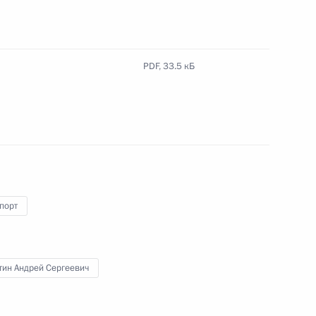
ом Турции Реджепом Тайипом
PDF,
33.5 кБ
ской области Александром
4
порт
 ассоциации производителей
4
тин Андрей Сергеевич