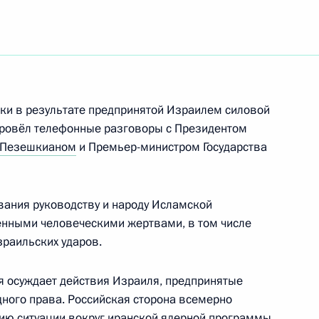
Ростех» Сергеем Чемезовым
7
вки в результате предпринятой Израилем силовой
провёл телефонные разговоры с Президентом
ик
 Пезешкианом
и Премьер-министром Государства
тия Международного детского
1
3м
ания руководству и народу Исламской
енными человеческими жертвами, в том числе
зраильских ударов.
ия осуждает действия Израиля, предпринятые
оля Михаилом Развожаевым
6
ного права. Российская сторона всемерно
ию ситуации вокруг иранской ядерной программы