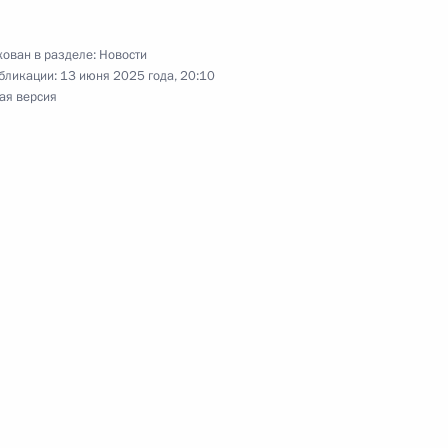
ован в разделе:
Новости
бликации:
13 июня 2025 года, 20:10
ая версия
ных параметров проекта
3
5м
жения на 2027–2036 годы
«Время героев»
16
59м
осударственных премий
:
28