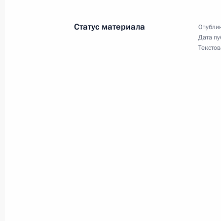
13 июня 2025 года, 20:10
Статус материала
Опублик
Дата пу
12 июня 2025 года, четверг
Текстов
Совещание по рассмотрению основ
государственной программы воору
12 июня 2025 года, 20:10
Москва, Кремль
Встреча с участниками программы 
12 июня 2025 года, 16:30
Москва, Кремль
Вручение медалей Героя Труда и Г