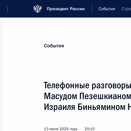
Президент России
События
Стру
Президент
Администрация
Государст
Новости
Стенограммы
Поездки
Те
События
Показа
Телефонные разговоры
Масудом Пезешкианом
Телефонный разговор с Президент
Нахайяном
Израиля Биньямином Н
18 июня 2025 года, 14:05
13 июня 2025 года
20:10