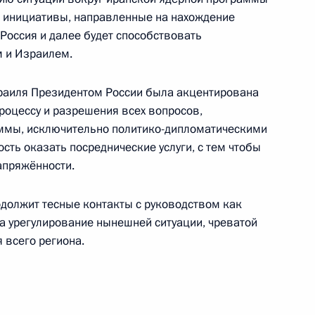
 инициативы, направленные на нахождение
оссия и далее будет способствовать
ом Турции Реджепом Тайипом
 и Израилем.
раиля Президентом России была акцентирована
роцессу и разрешения всех вопросов,
ммы, исключительно политико-дипломатическими
сть оказать посреднические услуги, с тем чтобы
ье
апряжённости.
дателя КНР Си Цзиньпина
одолжит тесные контакты с руководством как
на урегулирование нынешней ситуации, чреватой
 всего региона.
ского работника