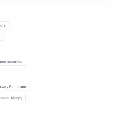
иль
та России Юрия Ушакова
 Владимира Путина
ампом
няя политика
ньяху Биньямин
шкиан Масуд
нтом Ирана Масудом
м Израиля Биньямином