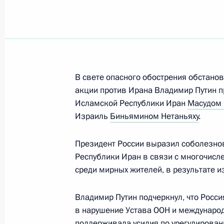
17 июня 2025 года, вторник
Встреча с главой госкорпорации «
17 июня 2025 года, 14:30
Москва, Кремль
В свете опасного обострения обстано
акции против Ирана Владимир Путин 
16 июня 2025 года, понедельн
Исламской Республики Иран
Масудом
Израиль
Биньямином Нетаньяху
.
Видеообращение по случаю 100-ле
центра «Артек»
Президент России выразил соболезнов
16 июня 2025 года, 18:00
Республики Иран в связи с многочисл
среди мирных жителей, в результате и
Владимир Путин подчеркнул, что Росс
Встреча с губернатором Севастоп
в нарушение Устава ООН и международ
16 июня 2025 года, 14:20
Москва, Кремль
поддерживала усилия по урегулирован