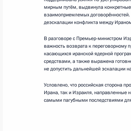
мирным путём, выдвинула конкретные
взаимоприемлемых договорённостей. Р
Телефонный разговор с Президент
деэскалации конфликта между Ираном
Эрдоганом
В разговоре с Премьер-министром Из
16 июня 2025 года, 14:05
важность возврата к переговорному п
касающихся иранской ядерной програ
средствами, а также выражена готовно
15 июня 2025 года, воскресен
не допустить дальнейшей эскалации н
Владимир Путин поздравил Предсе
Условлено, что российская сторона пр
с днём рождения
Ирана, так и Израиля, направленные 
15 июня 2025 года, 18:45
самыми пагубными последствиями для
В России отмечается День медицин