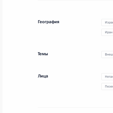
15 июня 2025 года, 09:00
География
Изра
14 июня 2025 года, суббота
Иран
Комментарий помощника Президен
по итогам телефонного разговора
с Президентом США Дональдом Тр
Темы
Внеш
14 июня 2025 года, 19:30
Лица
Нета
13 июня 2025 года, пятница
Пезе
Телефонные разговоры с Президе
Пезешкианом и Премьер-министро
Нетаньяху