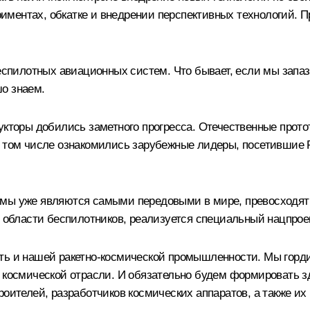
периментах, обкатке и внедрении перспективных технологий.
беспилотных авиационных систем. Что бывает, если мы запа
о знаем.
рукторы добились заметного прогресса. Отечественные про
в том числе ознакомились зарубежные лидеры, посетившие 
емы уже являются самыми передовыми в мире, превосходят 
в области беспилотников, реализуется специальный нацпроек
ить и нашей ракетно-космической промышленности. Мы гор
в космической отрасли. И обязательно будем формировать з
оителей, разработчиков космических аппаратов, а также их 