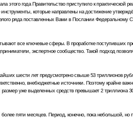
а этого года Правительство приступило к практической ре
 инструменты, которые направлены на достижение утверждё
ё целого ряда поставленных Вами в Послании Федеральному
атывают все ключевые сферы. В проработке поступивших пр
приниматели, экспертное сообщество. Такой подход позвол
жайших шести лет предусмотрено свыше 53 триллионов рубл
тветственно, внебюджетные источники. Поэтому крайне важн
 размер уже выделенных средств превышает 2 триллиона 3
олее пяти месяцев. Период, конечно, пока небольшой, но пе