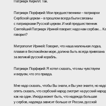
Патриарх Кирилл:
Так.
Патриарх Порфирий:
Мои предшественники – патриархи
Сербской церкви – в прошлом всегда были связаны
с патриархами Русской церкви. И мой предшественник
Святейший Патриарх Ириней говорил: надо нам сербам… К
говорил?
Митрополит Ириней:
Говорил, что наша маленькая лодка,
плавая в беспокойном море, должна быть всегда привязана
за великий русский корабль.
Патриарх Порфирий:
Я хотел сказать, что мы чувствуем
и веруем, что это правда.
Мне надо сказать, чтобы Вы знали, и Вы уже знаете, но над
опять сказать, что сербский народ смотрит на русский народ
как на один. Иногда может быть, что надежда большая
у сербов, надежда зависит больше от России, русской