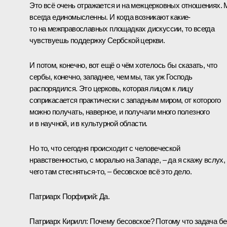
Это всё очень отражается и на межцерковных отношениях.
всегда единомысленны. И когда возникают какие-
то на межправославных площадках дискуссии, то всегда
чувствуешь поддержку Сербской церкви.
И потом, конечно, вот ещё о чём хотелось бы сказать, что
сербы, конечно, западнее, чем мы, так уж Господь
распорядился. Это церковь, которая лицом к лицу
соприкасается практически с западным миром, от которого
можно получать, наверное, и получали много полезного
и в научной, и в культурной области.
Но то, что сегодня происходит с человеческой
нравственностью, с моралью на Западе, – да я скажу вслух,
чего там стесняться-то, – бесовское всё это дело.
Патриарх Порфирий:
Да.
Патриарх Кирилл:
Почему бесовское? Потому что задача бе