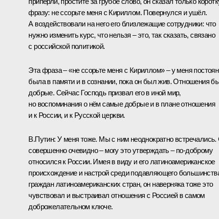
припёрли, простите за грубое слово, он сказал только корот
фразу: не ссорьте меня с Кириллом. Повернулся и ушёл.
А воздействовали на него его близлежащие сотрудники: что
нужно изменить курс, что нельзя – это, так сказать, связано
с российской политикой.
Эта фраза – «не ссорьте меня с Кириллом» – у меня постоя
была в памяти и в сознании, пока он был жив. Отношения б
добрые. Сейчас Господь призвал его в иной мир,
но воспоминания о нём самые добрые и в плане отношения
и к России, и к Русской церкви.
В.Путин:
У меня тоже. Мы с ним неоднократно встречались.
совершенно очевидно – могу это утверждать – по-доброму
относился к России. Имея в виду и его латиноамериканское
происхождение и настрой среди подавляющего большинств
граждан латиноамериканских стран, он наверняка тоже это
чувствовал и выстраивал отношения с Россией в самом
доброжелательном ключе.