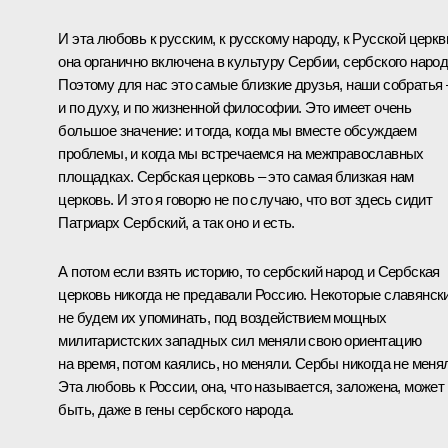
И эта любовь к русским, к русскому народу, к Русской церкв
она органично включена в культуру Сербии, сербского народ
Поэтому для нас это самые близкие друзья, наши собратья 
и по духу, и по жизненной философии. Это имеет очень
большое значение: и тогда, когда мы вместе обсуждаем
проблемы, и когда мы встречаемся на межправославных
площадках. Сербская церковь – это самая близкая нам
церковь. И это я говорю не по случаю, что вот здесь сидит
Патриарх Сербский, а так оно и есть.
А потом если взять историю, то сербский народ и Сербская
церковь никогда не предавали Россию. Некоторые славянски
не будем их упоминать, под воздействием мощных
милитаристских западных сил меняли свою ориентацию
на время, потом каялись, но меняли. Сербы никогда не меня
Эта любовь к России, она, что называется, заложена, может
быть, даже в гены сербского народа.