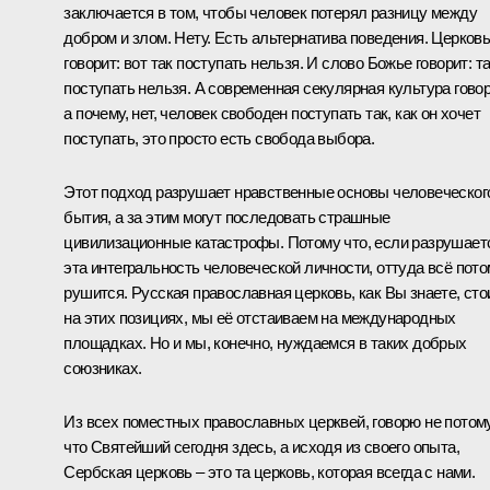
заключается в том, чтобы человек потерял разницу между
добром и злом. Нету. Есть альтернатива поведения. Церков
говорит: вот так поступать нельзя. И слово Божье говорит: т
поступать нельзя. А современная секулярная культура говор
а почему, нет, человек свободен поступать так, как он хочет
поступать, это просто есть свобода выбора.
Этот подход разрушает нравственные основы человеческог
бытия, а за этим могут последовать страшные
цивилизационные катастрофы. Потому что, если разрушает
эта интегральность человеческой личности, оттуда всё пото
рушится. Русская православная церковь, как Вы знаете, сто
на этих позициях, мы её отстаиваем на международных
площадках. Но и мы, конечно, нуждаемся в таких добрых
союзниках.
Из всех поместных православных церквей, говорю не потому
что Святейший сегодня здесь, а исходя из своего опыта,
Сербская церковь – это та церковь, которая всегда с нами.