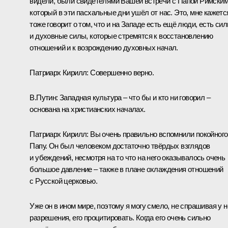
видели, были свидетелями Вашей встречи с Папой Римским
который в эти пасхальные дни ушёл от нас. Это, мне кажетс
тоже говорит о том, что и на Западе есть ещё люди, есть сил
и духовные силы, которые стремятся к восстановлению
отношений и к возрождению духовных начал.
Патриарх Кирилл:
Совершенно верно.
В.Путин:
Западная культура – что бы и кто ни говорил –
основана на христианских началах.
Патриарх Кирилл:
Вы очень правильно вспомнили покойного
Папу. Он был человеком достаточно твёрдых взглядов
и убеждений, несмотря на то что на него оказывалось очень
большое давление – также в плане охлаждения отношений
с Русской церковью.
Уже он в ином мире, поэтому я могу смело, не спрашивая у н
разрешения, его процитировать. Когда его очень сильно