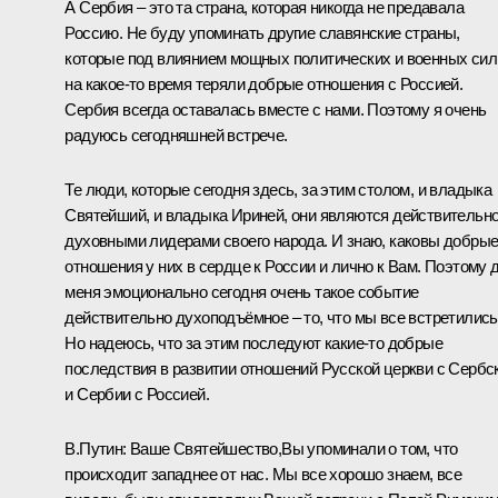
А Сербия – это та страна, которая никогда не предавала
Россию. Не буду упоминать другие славянские страны,
которые под влиянием мощных политических и военных сил
на какое-то время теряли добрые отношения с Россией.
Сербия всегда оставалась вместе с нами. Поэтому я очень
радуюсь сегодняшней встрече.
Те люди, которые сегодня здесь, за этим столом, и владыка
Святейший, и владыка Ириней, они являются действительн
духовными лидерами своего народа. И знаю, каковы добры
отношения у них в сердце к России и лично к Вам. Поэтому 
меня эмоционально сегодня очень такое событие
действительно духоподъёмное – то, что мы все встретились
Но надеюсь, что за этим последуют какие-то добрые
последствия в развитии отношений Русской церкви с Сербс
и Сербии с Россией.
В.Путин:
Ваше Святейшество,Вы упоминали о том, что
происходит западнее от нас. Мы все хорошо знаем, все