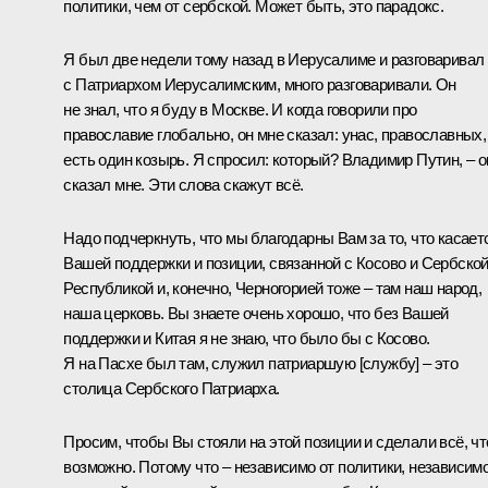
политики, чем от сербской. Может быть, это парадокс.
Я был две недели тому назад в Иерусалиме и разговаривал
с Патриархом Иерусалимским, много разговаривали. Он
не знал, что я буду в Москве. И когда говорили про
православие глобально, он мне сказал: унас, православных,
есть один козырь. Я спросил: который? Владимир Путин, – о
сказал мне. Эти слова скажут всё.
Надо подчеркнуть, что мы благодарны Вам за то, что касает
Вашей поддержки и позиции, связанной с Косово и Сербско
Республикой и, конечно, Черногорией тоже – там наш народ,
наша церковь. Вы знаете очень хорошо, что без Вашей
поддержки и Китая я не знаю, что было бы с Косово.
Я на Пасхе был там, служил патриаршую [службу] – это
столица Сербского Патриарха.
Просим, чтобы Вы стояли на этой позиции и сделали всё, чт
возможно. Потому что – независимо от политики, независим