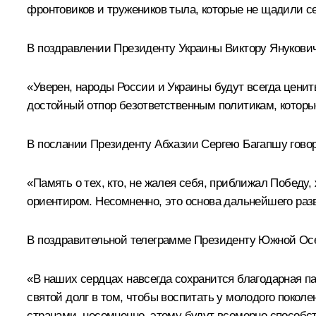
фронтовиков и тружеников тыла, которые не щадили с
В поздравлении Президенту Украины Виктору Янукович
«Уверен, народы России и Украины будут всегда ценит
достойный отпор безответственным политикам, которы
В послании Президенту Абхазии Сергею Багапшу говор
«Память о тех, кто, не жалея себя, приближал Победу
ориентиром. Несомненно, это основа дальнейшего раз
В поздравительной телеграмме Президенту Южной Осе
«В наших сердцах навсегда сохранится благодарная п
святой долг в том, чтобы воспитать у молодого поко
странами, несомненно, этому будут всемерно способст