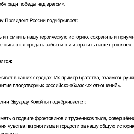
ебя ради победы над врагом».
у Президент России подчёркивает:
ь и помнить нашу героическую историю, сохранять и приум
е пытаются предать забвению и извратить наше прошлое».
ится:
, живёт в наших сердцах. Их пример братства, взаимовыруч
вития плодотворных российско-абхазских отношений».
тии Эдуарду Кокойты подчёркивается:
амять о подвиге фронтовиков и тружеников тыла, совершён
ления чувства патриотизма и гордости за нашу общую исто
вовать».