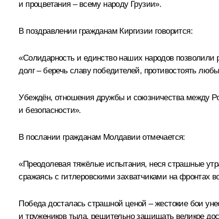
и процветания – всему народу Грузии».
В поздравлении гражданам Киргизии говорится:
«Солидарность и единство наших народов позволили р
долг – беречь славу победителей, противостоять люб
Убеждён, отношения дружбы и союзничества между Рос
и безопасности».
В послании гражданам Молдавии отмечается:
«Преодолевая тяжёлые испытания, неся страшные утр
сражаясь с гитлеровскими захватчиками на фронтах во
Победа досталась страшной ценой – жестокие бои уне
и тружеников тыла, решительно защищать великое дост