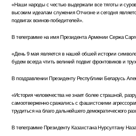
«Наши народы с честью выдержали все тяготы и суров
высоким идеалам служения Отчизне и сегодня являетс
подвигах воинов-победителей».
В телеграмме на имя Президента Армении Сержа Сарг
«День 9 мая является в нашей обшей истории символо
будем всегда чтить великий подвиг фронтовиков и тру
В поздравлении Президенту Республики Беларусь Алек
«История человечества не знает более страшной, разр
самоотверженно сражались с фашистскими агрессорам
трудиться на благо дальнейшего демократического раз
В телеграмме Президенту Казахстана Нурсултану Наз