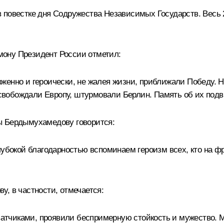
 повестке дня Содружества Независимых Государств. Весь 2
ону Президент России отметил:
женно и героически, не жалея жизни, приближали Победу. 
 освобождали Европу, штурмовали Берлин. Память об их подв
ы Бердымухамедову говорится:
лубокой благодарностью вспоминаем героизм всех, кто на ф
, в частности, отмечается:
тчиками, проявили беспримерную стойкость и мужество. Мы