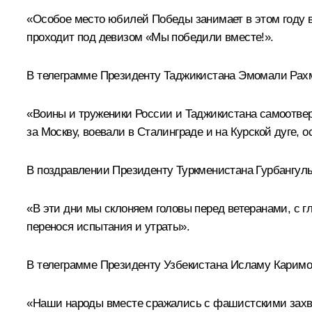
«Особое место юбилей Победы занимает в этом году в
проходит под девизом «Мы победили вместе!».
В телеграмме Президенту Таджикистана Эмомали Рахм
«Воины и труженики России и Таджикистана самоотвер
за Москву, воевали в Сталинграде и на Курской дуге,
В поздравлении Президенту Туркменистана Гурбангул
«В эти дни мы склоняем головы перед ветеранами, с г
перенося испытания и утраты».
В телеграмме Президенту Узбекистана Исламу Каримову
«Наши народы вместе сражались с фашистскими захва