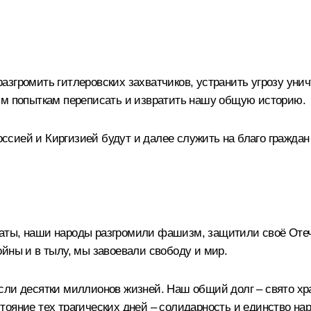
азгромить гитлеровских захватчиков, устранить угрозу ун
ым попыткам переписать и извратить нашу общую историю.
сией и Киргизией будут и далее служить на благо граждан 
аты, наши народы разгромили фашизм, защитили своё Отеч
йны и в тылу, мы завоевали свободу и мир.
сли десятки миллионов жизней. Наш общий долг – свято хр
ояние тех трагических дней – солидарность и единство нар