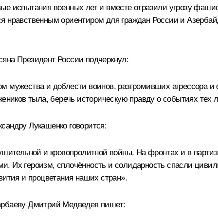
ые испытания военных лет и вместе отразили угрозу фашис
я нравственным ориентиром для граждан России и Азербайд
сяна Президент России подчеркнул:
м мужества и доблести воинов, разгромивших агрессора и 
жеников тыла, беречь историческую правду о событиях тех 
сандру Лукашенко говорится:
ушительной и кровопролитной войны. На фронтах и в парти
и. Их героизм, сплочённость и солидарность спасли цивил
вития и процветания наших стран».
арбаеву Дмитрий Медведев пишет: