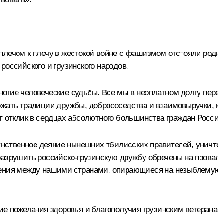
плечом к плечу в жестокой войне с фашизмом отстояли род
российского и грузинского народов.
ногие человеческие судьбы. Все мы в неоплатном долгу пе
ожать традиции дружбы, добрососедства и взаимовыручки, к
т отклик в сердцах абсолютного большинства граждан Росси
нственное деяние нынешних тбилисских правителей, унич
азрушить российско-грузинскую дружбу обречены на провал.
шения между нашими странами, опирающиеся на незыблемую
ние пожелания здоровья и благополучия грузинским ветеран