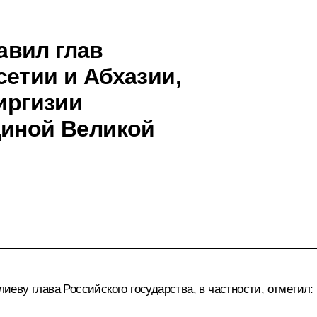
авил глав
етии и Абхазии,
Киргизии
щиной Великой
еву глава Российского государства, в частности, отметил: