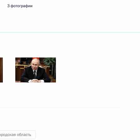
3 фотографии
14
кой группировкой
8
5м
адимира Путина
ндром Лукашенко
ородская область