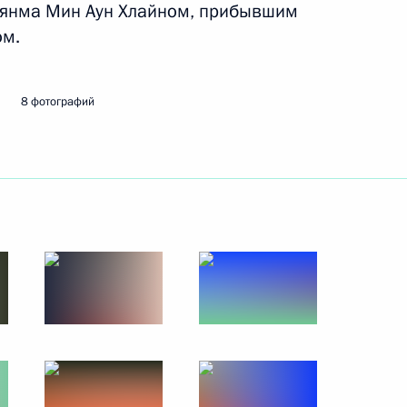
янма Мин Аун Хлайном, прибывшим
ом.
ской области Александром
5
8 фотографий
ке украинских БПЛА
о вопросам поддержки
ников СВО и членов их семей