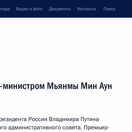
ктура
Видео и фото
Документы
Контакты
Поиск
венный Совет
Совет Безопасности
Комиссии и советы
леграммы
Сведения о Президенте
март, 2025
ть следующие материалы
р-министром Мьянмы Мин Аун
адимира Путина
ндром Лукашенко
резидента России Владимира Путина
ого административного совета, Премьер-