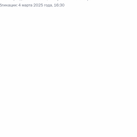
бликации:
4 марта 2025 года, 16:30
 Совета Безопасности
3
чными фонда «Защитники
:
24