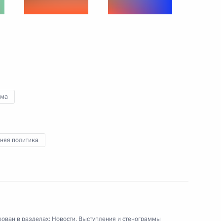
о края Дмитрием Махониным
4
ма
ам с 8 Марта
1
4м
няя политика
ом Сербии Александром
ован в разделах:
Новости
,
Выступления и стенограммы