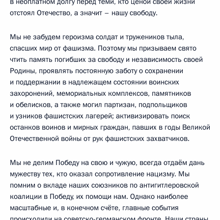
в неоплатном долгу перед теми, кто ценой своей жизни
отстоял Отечество, а значит – нашу свободу.
Мы не забудем героизма солдат и тружеников тыла,
спасших мир от фашизма. Поэтому мы призываем свято
чтить память погибших за свободу и независимость своей
Родины, проявлять постоянную заботу о сохранении
и поддержании в надлежащем состоянии воинских
захоронений, мемориальных комплексов, памятников
и обелисков, а также могил партизан, подпольщиков
и узников фашистских лагерей; активизировать поиск
останков воинов и мирных граждан, павших в годы Великой
Отечественной войны от рук фашистских захватчиков.
Мы не делим Победу на свою и чужую, всегда отдаём дань
мужеству тех, кто оказал сопротивление нацизму. Мы
помним о вкладе наших союзников по антигитлеровской
коалиции в Победу, их помощи нам. Однако наиболее
масштабные и, в конечном счёте, главные события
происходили на советско-германском фронте. Наши страны