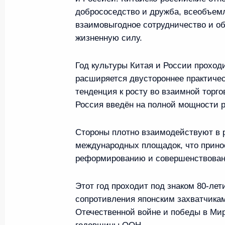
добрососедство и дружба, всеобъем
взаимовыгодное сотрудничество и о
Заседание попечительского совета
жизненную силу.
24 января 2025 года, 16:30
Москва
Год культуры Китая и России проходи
расширяется двустороннее практичес
тенденция к росту во взаимной торго
Посещение Московского государств
Россия введён на полной мощности р
Ломоносова
24 января 2025 года, 15:50
Москва
Стороны плотно взаимодействуют в
международных площадок, что прино
реформированию и совершенствован
23 января 2025 года, четверг
Этот год проходит под знаком 80-лет
Совещание с членами Правительст
сопротивления японским захватчикам
23 января 2025 года, 18:00
Московская область,
Отечественной войне и победы в Мир