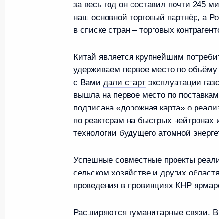
за весь год он составил почти 245 
наш основной торговый партнёр, а Р
17 января 2025 года, пятница
в списке стран – торговых контрагент
Пресс-конференция по итогам росс
Китай является крупнейшим потреби
17 января 2025 года, 18:00
Москва, Кремль
удерживаем первое место по объёму 
с Вами
дали старт
эксплуатации газо
вышла на первое место по поставкам 
Переговоры с Президентом Ирана
подписана «дорожная карта» о реал
по реакторам на быстрых нейтронах 
17 января 2025 года, 17:20
Москва, Кремль
технологии будущего атомной энерге
Успешные совместные проекты реали
Показат
сельском хозяйстве и других област
проведения в провинциях КНР ярмаро
Расширяются гуманитарные связи. В 