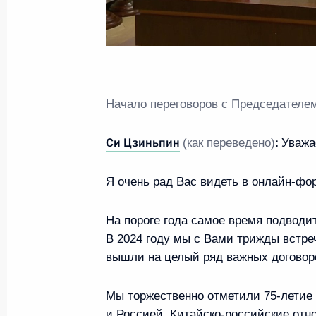
Памятные мероприятия, посвящённ
блокады Ленинграда
27 января 2025 года, 16:00
Ленинградская област
Начало переговоров с Председател
Телефонный разговор с Президент
Си Цзиньпин
:
(как переведено)
Уважа
Лукашенко
27 января 2025 года, 14:45
Я очень рад Вас видеть в онлайн-фор
На пороге года самое время подводит
24 января 2025 года, пятница
В 2024 году мы с Вами трижды встреч
вышли на целый ряд важных договор
Ответы на вопросы журналиста Пав
Мы торжественно отметили 75-летие
24 января 2025 года, 18:00
Москва
и Россией. Китайско-российские отн