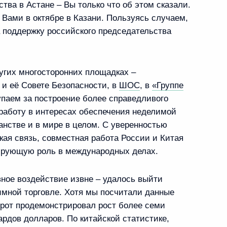
тва в Астане – Вы только что об этом сказали.
 Ново-Огарёво
 Вами в октябре в Казани. Пользуясь случаем,
а поддержку российского председательства
угих многосторонних площадках –
ом Белоруссии Александром
и её Совете Безопасности, в
ШОС
, в
«Группе
упаем за построение более справедливого
работу в интересах обеспечения неделимой
анстве и в мире в целом. С уверенностью
кая связь, совместная работа России и Китая
ирующую роль в международных делах.
ного медицинского
4
вное воздействие извне – удалось выйти
ринологии Иваном Дедовым
имной торговле. Хотя мы посчитали данные
борот продемонстрировал рост более семи
ардов долларов. По китайской статистике,