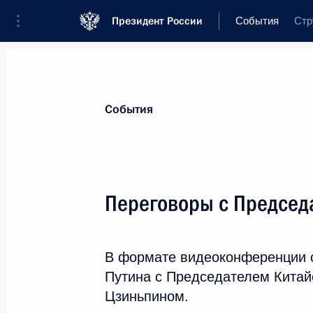
Президент России
События
Стр
Президент
Администрация
Государ
Новости
Стенограммы
Поездки
Т
События
Показа
Переговоры с Председ
Посещение завода «АвтоВАЗ»
28 января 2025 года, 18:30
Тольятти
В формате видеоконференции 
Путина с Председателем Китай
Цзиньпином.