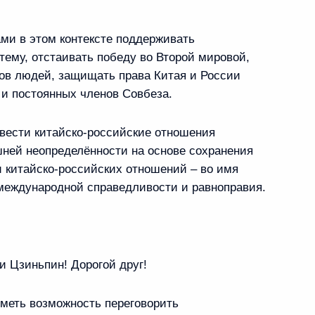
ми в этом контексте поддерживать
м Республики Гвинея-Бисау
ему, отстаивать победу во Второй мировой,
в людей, защищать права Китая и России
 и постоянных членов Совбеза.
ывести китайско-российские отношения
а АСИ
шней неопределённости на основе сохранения
:
3
 китайско-российских отношений – во имя
 Ново-Огарёво
 международной справедливости и равноправия.
 Цзиньпин! Дорогой друг!
росам
1
10м
 Ново-Огарёво
иметь возможность переговорить