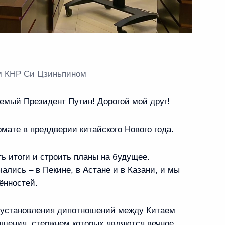
ые 81-й годовщине снятия
22
ь, Санкт-Петербург
ем КНР Си Цзиньпином
ом Белоруссии Александром
емый Президент Путин! Дорогой мой друг!
мате в преддверии китайского Нового года.
ь итоги и строить планы на будущее.
ались – в Пекине, в Астане и в Казани, и мы
ённостей.
ла Зарубина
8м
 установления дипотношений между Китаем
ошения, стержнем которых являются вечное