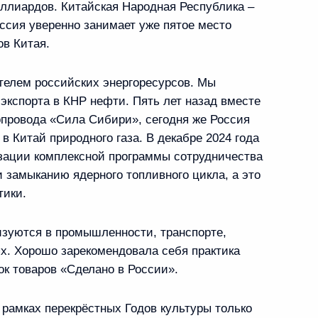
миллиардов. Китайская Народная Республика –
оссия уверенно занимает уже пятое место
ов Китая.
ийско-иранских переговоров
7
40м
телем российских энергоресурсов. Мы
экспорта в КНР нефти. Пять лет назад вместе
провода «Сила Сибири», сегодня же Россия
в Китай природного газа. В декабре 2024 года
 Масудом Пезешкианом
20
изации комплексной программы сотрудничества
и замыканию ядерного топливного цикла, а это
тики.
зуются в промышленности, транспорте,
ь предыдущие материалы
ях. Хорошо зарекомендовала себя практика
к товаров «Сделано в России».
рамках перекрёстных Годов культуры только