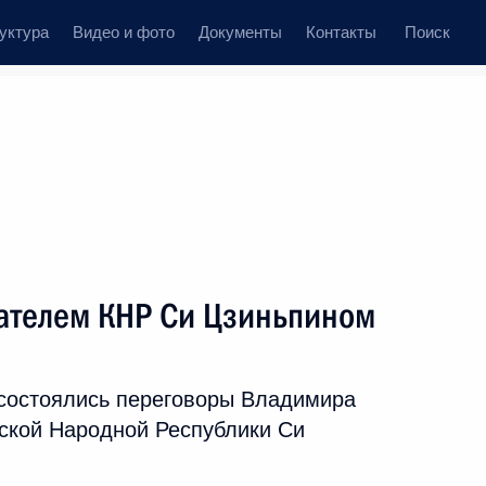
уктура
Видео и фото
Документы
Контакты
Поиск
ственный Совет
Совет Безопасности
Комиссии и советы
елеграммы
Сведения о Президенте
январь, 2025
ть следующие материалы
ателем КНР Си Цзиньпином
20
состоялись переговоры Владимира
ской Народной Республики Си