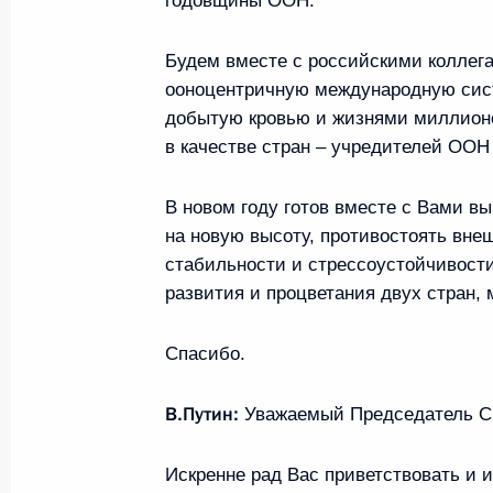
годовщины ООН.
Будем вместе с российскими коллега
Телефонный разговор с Президенто
ооноцентричную международную сист
Умару Сиссоку Эмбало
добытую кровью и жизнями миллионо
23 января 2025 года, 16:45
в качестве стран – учредителей ООН
В новом году готов вместе с Вами в
Заседание наблюдательного совет
на новую высоту, противостоять вне
стабильности и стрессоустойчивости
23 января 2025 года, 16:15
Московская область,
развития и процветания двух стран,
Спасибо.
22 января 2025 года, среда
В.Путин:
Уважаемый Председатель Си
Совещание по экономическим воп
22 января 2025 года, 17:25
Московская область,
Искренне рад Вас приветствовать и 