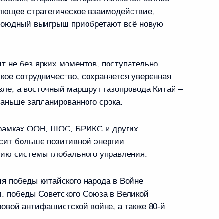
лющее стратегическое взаимодействие,
боюдный выигрыш приобретают всё новую
 МГУ
10
12м
т не без ярких моментов, поступательно
кое сотрудничество, сохраняется уверенная
вле, а восточный маршрут газопровода Китай –
енного университета имени
9
8м
аньше запланированного срока.
 рамках ООН, ШОС, БРИКС и других
сит больше позитивной энергии
ию системы глобального управления.
ия победы китайского народа в Войне
ва
4
52м
, победы Советского Союза в Великой
 Ново-Огарёво
овой антифашистской войне, а также 80-й