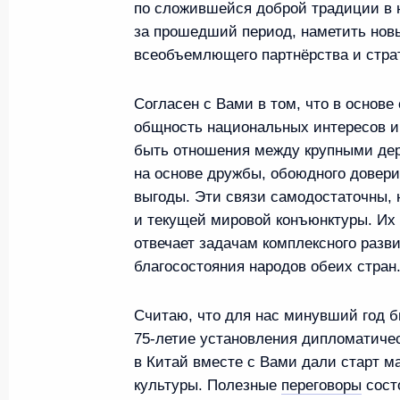
по сложившейся доброй традиции в н
за прошедший период, наметить новы
21 января 2025 года, вторник
всеобъемлющего партнёрства и стра
Телефонный разговор с Президент
Согласен с Вами в том, что в основ
Сиси
общность национальных интересов и 
21 января 2025 года, 19:20
быть отношения между крупными де
на основе дружбы, обоюдного довери
выгоды. Эти связи самодостаточны, 
и текущей мировой конъюнктуры. Их 
Переговоры с Председателем КНР 
отвечает задачам комплексного разв
21 января 2025 года, 12:30
Московская область,
благосостояния народов обеих стран
Считаю, что для нас минувший год 
75-летие установления дипломатиче
20 января 2025 года, понедельник
в Китай вместе с Вами дали старт м
Совещание с постоянными членами
культуры. Полезные
переговоры
сост