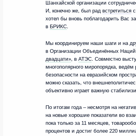
Шанхайской организации сотрудничес
20 января 2025 года, 16:50
Московская область,
И, конечно же, был рад
встретиться
с
хотел бы вновь поблагодарить Вас з
в
БРИКС
.
19 января 2025 года, воскресенье
Мы координируем наши шаги и на др
Телефонный разговор с Президент
в Организации Объединённых Наций 
Лукашенко
двадцати»
, в
АТЭС
. Совместно выст
19 января 2025 года, 13:25
многополярного миропорядка, ведём 
безопасности на евразийском простр
можно сказать, что внешнеполитичес
18 января 2025 года, суббота
объективно играет важную стабилиз
Встреча с президентом Националь
По итогам года – несмотря на негати
исследовательского центра эндок
на новые хорошие показатели во вза
пока только за 11 месяцев, товароо
18 января 2025 года, 13:00
Москва, Кремль
процентов и достиг более 220 милли