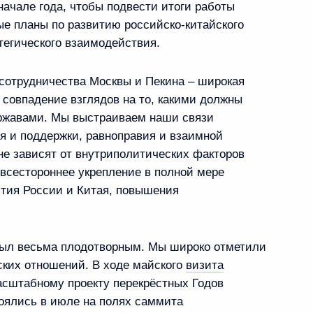
ачале года, чтобы подвести итоги работы
е планы по развитию российско-китайского
тегического взаимодействия.
ом Египта Абдельфаттахом
е сотрудничества Москвы и Пекина – широкая
совпадение взглядов на то, какими должны
ржавами. Мы выстраиваем наши связи
я и поддержки, равноправия и взаимной
не зависят от внутриполитических факторов
всестороннее укрепление в полной мере
Си Цзиньпином
5
8м
ития России и Китая, повышения
 Ново-Огарёво
.
был весьма плодотворным. Мы широко отметили
ских отношений. В ходе майского
визита
асштабному проекту перекрёстных Годов
 Совета Безопасности
2
8м
оялись в июле на полях саммита