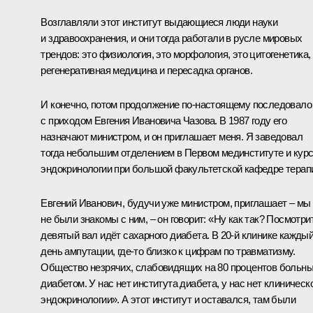
Возглавляли этот институт выдающиеся люди науки
и здравоохранения, и они тогда работали в русле мировых
трендов: это физиология, это морфология, это цитогенетика,
регенеративная медицина и пересадка органов.
И конечно, потом продолжение по-настоящему последовало
с приходом Евгения Ивановича Чазова. В 1987 году его
назначают министром, и он приглашает меня. Я заведовал
тогда небольшим отделением в Первом мединституте и кур
эндокринологии при большой факультетской кафедре терап
Евгений Иванович, будучи уже министром, приглашает – мы
не были знакомы с ним, – он говорит: «Ну как так? Посмотри
девятый вал идёт сахарного диабета. В 20-й клинике кажды
день ампутации, где-то близко к цифрам по травматизму.
Общество незрячих, слабовидящих на 80 процентов больн
диабетом. У нас нет института диабета, у нас нет клиническ
эндокринологии». А этот институт и оставался, там были