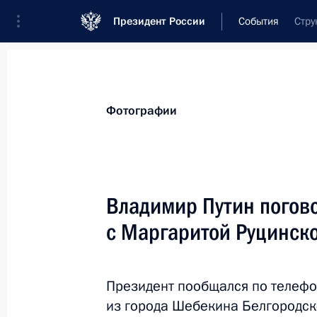
Президент России
События
Стру
Президент
Администрация
Государст
Новости
Стенограммы
Поездки
Те
Фотографии
Показа
Владимир Путин погов
с Маргаритой Руцинск
Совещание с постоянными членами
28 декабря 2024 года, 13:30
Москва, Кремл
Президент пообщался по телефо
из города Шебекина Белгородск