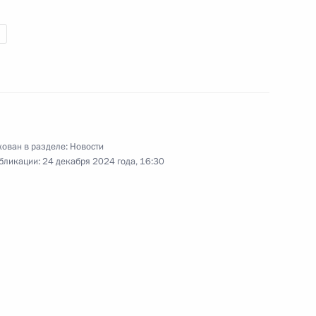
экономического совета
14
5м
 область
фону с Таисией Леоновой
3
4м
ован в разделе:
Новости
бликации:
24 декабря 2024 года, 16:30
рств СНГ
13
10м
 область