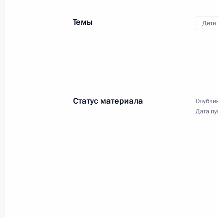
Заседание Высшего Евразийского 
Темы
Дети
26 декабря 2024 года, 16:30
Ленинградская
Владимир Путин поговорил по теле
26 декабря 2024 года, 13:15
Статус материала
Опублик
Дата пу
25 декабря 2024 года, среда
Неформальная встреча глав госуда
25 декабря 2024 года, 13:45
Ленинградская
24 декабря 2024 года, вторник