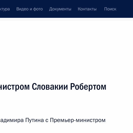
ктура
Видео и фото
Документы
Контакты
Поиск
венный Совет
Совет Безопасности
Комиссии и советы
леграммы
Сведения о Президенте
декабрь, 2024
ть следующие материалы
нистром Словакии Робертом
 Совета Безопасности
1
ь
ладимира Путина с Премьер-министром