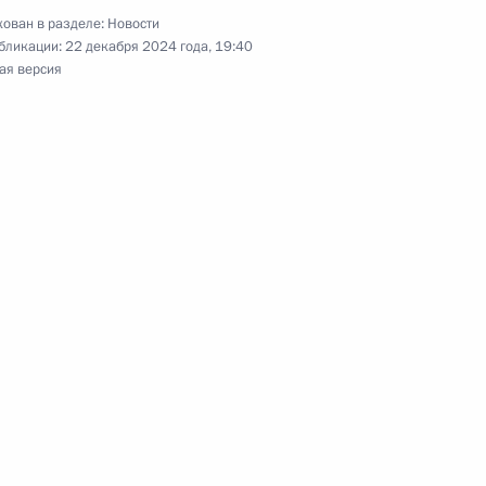
ован в разделе:
Новости
ана Эмомали Рахмоном
5
бликации:
22 декабря 2024 года, 19:40
ая версия
 область
 Государственного Эрмитажа
4
рг
тажа
17
5м
рг
фону с Маргаритой Руцинской
3
4м