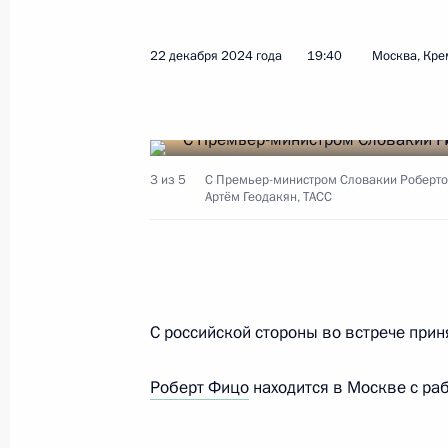
27 декабря 2024 года, пятница
Встреча с главой МЧС Александро
22 декабря 2024 года
19:40
Москва, Кре
27 декабря 2024 года, 14:00
Москва, Кремл
Видеообращение по случаю Дня сп
3 из 5
С Премьер-министром Словакии Роберто
Артём Геодакян, ТАСС
27 декабря 2024 года, 00:00
26 декабря 2024 года, четверг
С российской стороны во встрече при
Ответы на вопросы журналистов
26 декабря 2024 года, 20:10
Ленинградская
Роберт Фицо
находится в Москве с ра