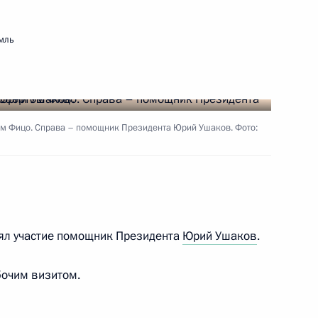
м Куренковым
2
мль
ь
асателя
1
3м
м Фицо. Справа – помощник Президента Юрий Ушаков. Фото:
нял участие помощник Президента
Юрий Ушаков
.
6
21м
 область
бочим визитом.