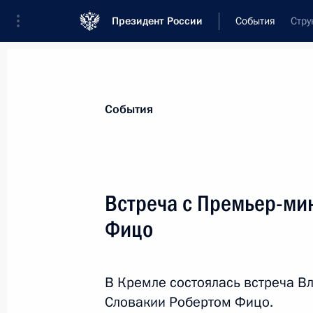
Президент России
События
Стру
Президент
Администрация
Государст
Новости
Стенограммы
Поездки
Те
События
Показа
Встреча с Премьер-ми
Фицо
Совещание с постоянными членами
28 декабря 2024 года, 13:30
Москва, Кремл
В Кремле состоялась встреча В
Словакии Робертом Фицо.