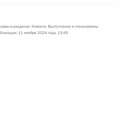
том Азербайджана Ильхамом
ован в разделах:
Новости
,
Выступления и стенограммы
бликации:
11 ноября 2024 года, 13:45
 Слуцким
6
ях отдельным категориям лиц