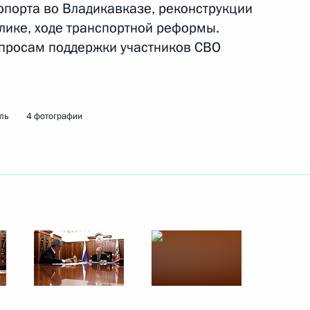
рственной политики России
порта во Владикавказе, реконструкции
лике, ходе транспортной реформы.
опросам поддержки участников СВО
ль
4 фотографии
ой области Евгением
4
заторам Х международной
географического общества