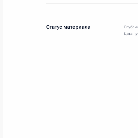
Телефонный разговор с Президен
Алиевым
15 ноября 2024 года, 12:15
Статус материала
Опублик
Дата пу
14 ноября 2024 года, четверг
Встреча с лидером ЛДПР Леонидом
14 ноября 2024 года, 14:15
Москва, Кремль
Указ о дополнительных соцгаранти
14 ноября 2024 года, 11:40