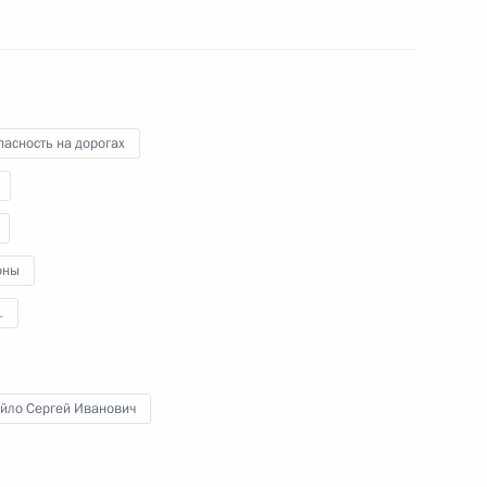
асность на дорогах
ным канцлером Германии
оны
1
рием Борисовым
3
асть, Ново-Огарёво
йло Сергей Иванович