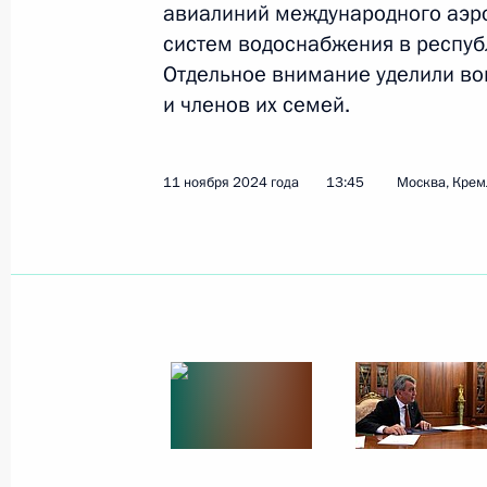
Указ об утверждении Основ госуда
авиалиний международного аэро
в области ядерного сдерживания
систем водоснабжения в респуб
Отдельное внимание уделили в
19 ноября 2024 года, 11:10
и членов их семей.
18 ноября 2024 года, понедельник
11 ноября 2024 года
13:45
Москва, Крем
Встреча с губернатором Запорожск
Балицким
18 ноября 2024 года, 13:30
Москва, Кремль
16 ноября 2024 года, суббота
Приветствие участникам и органи
просветительской акции Русского 