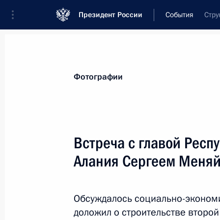
Президент России
События
Стру
Президент
Администрация
Государст
Новости
Стенограммы
Поездки
Те
Фотографии
Показа
Встреча с главой Респ
Алания Сергеем Меня
Встреча с лидером партии «Новые
19 ноября 2024 года, 13:45
Москва, Кремль
Обсуждалось социально-экономи
доложил о строительстве второ