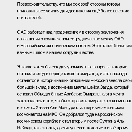
Превосходительству, что мы со своей стороны готовы
приложить все усилия для достижения ещё более высоких
показателей.
ОАЭ работает над продвижением в сторону заключения
соглашения о комплексном сотрудничестве между ОАЭ
и Евразийским экономическим союзом. Это станет большим
важным шагом в нашем сотрудничестве.
Я также хотел бы сегодня упомянуть те вопросы, которые
оставили след в сердце каждого эмиратца, и это навсегда
останется в истории наших отношений – Россия внесла свой
большой вклад в достижение мечты шейха Заида, который
основал Объединённые Арабские Эмираты, а эта мечта
заключалась в том, чтобы отправить эмиратского космонавт
в космос. Хаззаа Аль Мансури стал первым эмиратским
космонавтом на МКС. Он добрался туда на российском
космическом корабле и стал вторым после Султана Аль
Нейади, так сказать, достиг успехов, которые в своё время