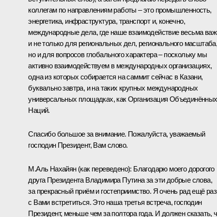
коллегам по направлениям работы – это промышленность,
энергетика, инфраструктура, транспорт и, конечно,
международные дела, где наше взаимодействие весьма важ
и не только для региональных дел, регионального масштаба
но и для вопросов глобального характера – поскольку мы
активно взаимодействуем в международных организациях,
одна из которых собирается на
саммит
сейчас в Казани,
буквально завтра, и на таких крупных международных
универсальных площадках, как Организация Объединённы
Наций.
Спасибо большое за внимание. Пожалуйста, уважаемый
господин Президент, Вам слово.
М.Аль Нахайян
(как переведено)
:
Благодарю моего дорогого
друга Президента Владимира Путина за эти добрые слова,
за прекрасный приём и гостеприимство. Я очень рад ещё раз
с Вами встретиться. Это наша третья встреча, господин
Президент, меньше чем за полтора года. И должен сказать, 