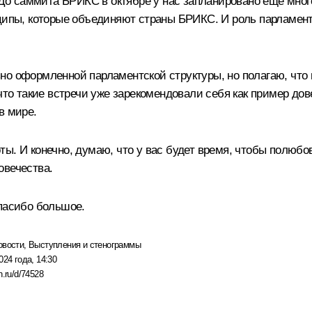
о саммита БРИКС в октябре у нас запланировано ещё мног
нципы, которые объединяют страны БРИКС. И роль парламен
но оформленной парламентской структуры, но полагаю, что 
 что такие встречи уже зарекомендовали себя как пример до
в мире.
ы. И конечно, думаю, что у вас будет время, чтобы полюбов
овечества.
Спасибо большое.
овости
,
Выступления и стенограммы
024 года, 14:30
n.ru/d/74528