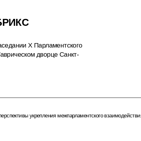
БРИКС
аседании Х Парламентского
аврическом дворце Санкт-
 перспективы укрепления межпарламентского взаимодействи