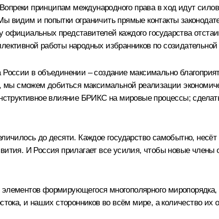
я. Вопреки принципам международного права в ход идут сило
Мы видим и попытки ограничить прямые контакты законодате
у официальных представителей каждого государства отстаи
ллективной работы народных избранников по созидательной
а России в объединении – создание максимально благоприят
о, мы сможем добиться максимальной реализации экономиче
конструктивное влияние БРИКС на мировые процессы; сделат
еличилось до десяти. Каждое государство самобытно, несёт
звития. И Россия прилагает все усилия, чтобы новые члены
х элементов формирующегося многополярного миропорядка, 
стока, и наших сторонников во всём мире, а количество их о