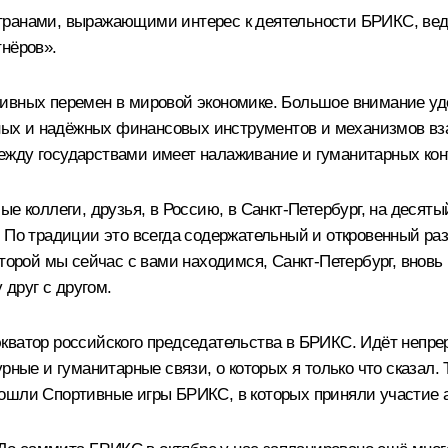
транами, выражающими интерес к деятельности БРИКС, ве
тнёров».
тивных перемен в мировой экономике. Большое внимание у
асных и надёжных финансовых инструментов и механизмов в
жду государствами имеет налаживание и гуманитарных кон
ые коллеги, друзья, в Россию, в Санкт-Петербург, на дес
. По традиции это всегда содержательный и откровенный ра
оторой мы сейчас с вами находимся, Санкт-Петербург, вновь
 друг с другом.
кватор российского председательства в БРИКС. Идёт непре
урные и гуманитарные связи, о которых я только что сказал
ошли Спортивные игры БРИКС, в которых приняли участие ат