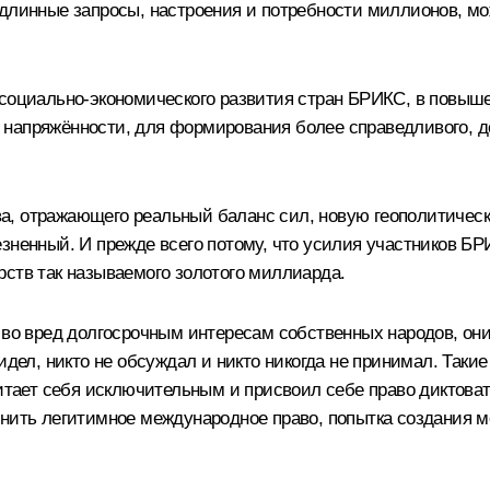
одлинные запросы, настроения и потребности миллионов, м
 социально-экономического развития стран БРИКС, в повыше
напряжённости, для формирования более справедливого, де
а, отражающего реальный баланс сил, новую геополитическ
езненный. И прежде всего потому, что усилия участников Б
рств так называемого золотого миллиарда.
 во вред долгосрочным интересам собственных народов, они
видел, никто не обсуждал и никто никогда не принимал. Так
считает себя исключительным и присвоил себе право диктов
нить легитимное международное право, попытка создания м