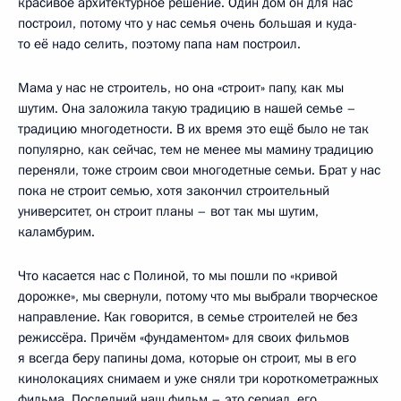
красивое архитектурное решение. Один дом он для нас
построил, потому что у нас семья очень большая и куда-
то её надо селить, поэтому папа нам построил.
Мама у нас не строитель, но она «строит» папу, как мы
шутим. Она заложила такую традицию в нашей семье –
традицию многодетности. В их время это ещё было не так
популярно, как сейчас, тем не менее мы мамину традицию
переняли, тоже строим свои многодетные семьи. Брат у нас
пока не строит семью, хотя закончил строительный
университет, он строит планы – вот так мы шутим,
каламбурим.
Что касается нас с Полиной, то мы пошли по «кривой
дорожке», мы свернули, потому что мы выбрали творческое
направление. Как говорится, в семье строителей не без
режиссёра. Причём «фундаментом» для своих фильмов
я всегда беру папины дома, которые он строит, мы в его
кинолокациях снимаем и уже сняли три короткометражных
фильма. Последний наш фильм – это сериал, его