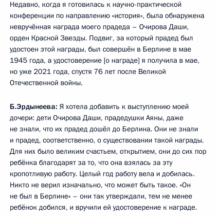
Недавно, когда я готовилась к научно-практической
конференции по направлению «история», была обнаружена
невручённая награда моего прадеда – Очирова Даши,
орден Красной Звезды. Подвиг, за который прадед был
удостоен этой награды, был совершён в Берлине в мае
1945 года, а удостоверение [о награде] я получила в мае,
но уже 2021 года, спустя 76 лет после Великой
Отечественной войны.
Б.Эрдынеева:
Я хотела добавить к выступлению моей
дочери: дети Очирова Даши, прадедушки Аяны, даже
не знали, что их прадед дошёл до Берлина. Они не знали
и прадед, соответственно, о существовании такой награды.
Для них было великим счастьем, открытием, они до сих пор
ребёнка благодарят за то, что она взялась за эту
кропотливую работу. Целый год работу вела и добилась.
Никто не верил изначально, что может быть такое. «Он
не был в Берлине» – они так утверждали, тем не менее
ребёнок добился, и вручили ей удостоверение к награде.