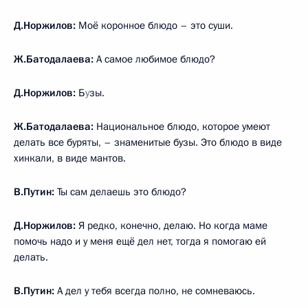
Д.Норжилов:
Моё коронное блюдо – это суши.
Ж.Батодалаева:
А самое любимое блюдо?
Д.Норжилов:
Б
у
зы.
Ж.Батодалаева:
Национальное блюдо, которое умеют
делать все буряты, – знаменитые бузы. Это блюдо в виде
хинкали, в виде мантов.
В.Путин:
Ты сам делаешь это блюдо?
Д.Норжилов:
Я редко, конечно, делаю. Но когда маме
помочь надо и у меня ещё дел нет, тогда я помогаю ей
делать.
В.Путин:
А дел у тебя всегда полно, не сомневаюсь.