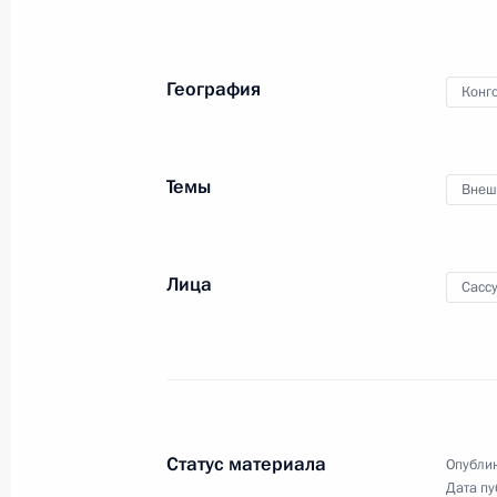
организации сотрудничества
2 июля 2024 года, 17:00
География
Конг
Встреча с председателем правлени
Александром Дюковым
Темы
Внеш
2 июля 2024 года, 13:40
Москва, Кремль
Лица
Сассу
1 июля 2024 года, понедельник
Встреча с Министром науки и выс
Фальковым
1 июля 2024 года, 13:15
Москва, Кремль
Статус материала
Опублик
Дата пу