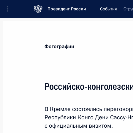
Президент России
События
Стру
Президент
Администрация
Государст
Новости
Стенограммы
Поездки
Те
Фотографии
Показа
Российско-конголезск
3 июля 2024 года, среда
В Кремле состоялись переговор
Встреча с Президентом Казахстан
Республики Конго Дени Сассу-Нг
3 июля 2024 года, 18:30
Астана
с официальным визитом.