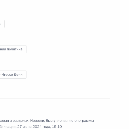
о
я ПАО «Газпром нефть»
5
няя политика
-Нгессо Дени
шего образования Валерием
4
ован в разделах:
Новости
,
Выступления и стенограммы
бликации:
27 июня 2024 года, 15:10