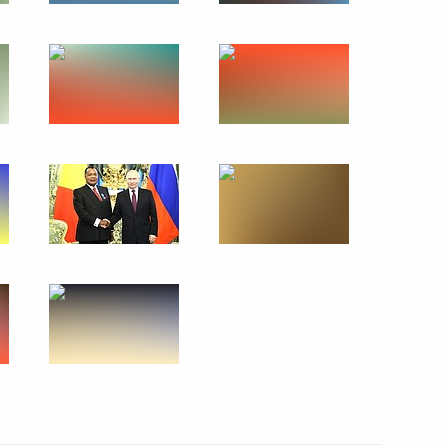
хнагийн Хурэлсухом
5
6
азахстан для участия
в – членов Шанхайской