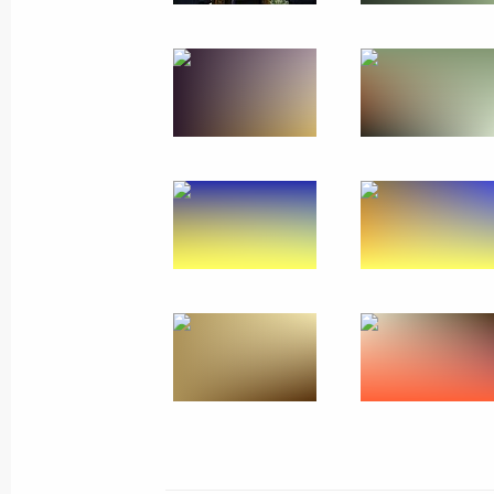
3 июля 2024 года, 12:40
Астана
Встреча с Президентом Монголии У
3 июля 2024 года, 11:30
Астана
Владимир Путин прибыл в Астану
3 июля 2024 года, 03:15
Астана
2 июля 2024 года, вторник
3–4 июля Владимир Путин посетит К
в заседании Совета глав государст