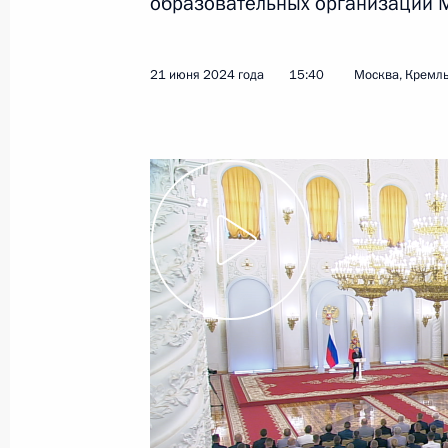
образовательных организаций М
28 июля 2024 года
Видео, 4 мин.
21 июня 2024 года
15:40
Москва, Кремл
Встреча в формате «ШОС
плюс»