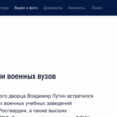
ктура
Видео и фото
Документы
Контакты
Поиск
си
ия, встречи
Встречи со СМИ
июль, 2024
ть следующие материалы
ми военных вузов
Главный военно-морской
ого дворца Владимир Путин встретился
парад
х военных учебных заведений
осгвардии, а также высших