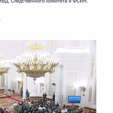
ВД, Следственного комитета и ФСИН.
28 июля 2024 года
Видео, 1 ч.
ь
Заседание Совета глав
государств – членов ШОС