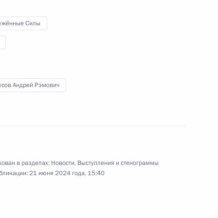
Председателя
Государственных дел КНДР
ужённые Силы
в честь Президента России
19 июня 2024 года
Видео, 9 мин.
усов Андрей Рэмович
ован в разделах:
Новости
,
Выступления и стенограммы
бликации:
21 июня 2024 года, 15:40