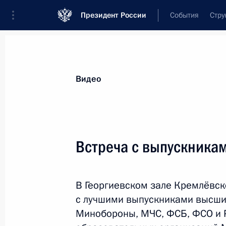
Президент России
События
Стру
Видеозаписи
Фотографии
Аудиозапи
Все материалы
Выступления
Совещан
Видео
Показа
Встреча с выпускника
Выступление на встрече с главами
В Георгиевском зале Кремлёвск
иностранных делегаций,
с лучшими выпускниками высши
принимающих участие
Минобороны, МЧС, ФСБ, ФСО и Р
в праздновании Дня Военно-
Морского Флота