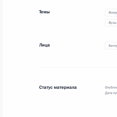
военных вузов
Темы
Воор
Вузы
21 июня 2024 года
Видео, 16 мин.
Лица
Бело
Статус материала
Опублик
Дата пу