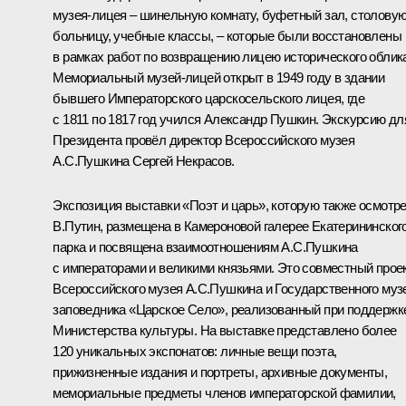
музея-лицея – шинельную комнату, буфетный зал, столовую
больницу, учебные классы, – которые были восстановлены
в рамках работ по возвращению лицею исторического облик
Мемориальный музей-лицей открыт в 1949 году в здании
бывшего Императорского царскосельского лицея, где
с 1811 по 1817 год учился Александр Пушкин. Экскурсию дл
Президента провёл директор Всероссийского музея
А.С.Пушкина Сергей Некрасов.
Экспозиция выставки «Поэт и царь», которую также осмотр
В.Путин, размещена в Камероновой галерее Екатерининског
парка и посвящена взаимоотношениям А.С.Пушкина
с императорами и великими князьями. Это совместный прое
Всероссийского музея А.С.Пушкина и Государственного муз
заповедника «Царское Село», реализованный при поддержк
Министерства культуры. На выставке представлено более
120 уникальных экспонатов: личные вещи поэта,
прижизненные издания и портреты, архивные документы,
мемориальные предметы членов императорской фамилии,