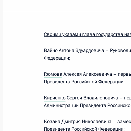
Встреча с Премьером Государствен
16 мая 2024 года, 11:45
Пекин
Своими указами глава государства на
Заявления для прессы по итогам р
переговоров
Вайно
Антона Эдуардовича – Руковод
16 мая 2024 года, 09:55
Пекин
Федерации;
Громова
Алексея Алексеевича – перв
Президента Российской Федерации;
Российско-китайские переговоры
16 мая 2024 года, 09:50
Пекин
Кириенко
Сергея Владиленовича – пе
Администрации Президента Российско
15 мая 2024 года, среда
Козака
Дмитрия Николаевича – замес
Президента Российской Федерации;