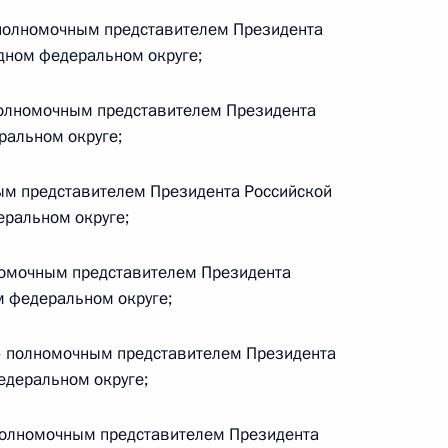
полномочным представителем Президента
дном федеральном округе;
тву Синьхуа
олномочным представителем Президента
альном округе;
м представителем Президента Российской
ральном округе;
9
6м
номочным представителем Президента
 федеральном округе;
 полномочным представителем Президента
чении членов Правительства
едеральном округе;
ов служб
полномочным представителем Президента