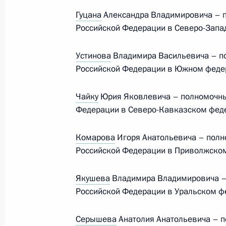
Гуцана
Александра Владимировича – 
Российской Федерации в Северо-Запа
Интервью информационному агентс
Устинова
Владимира Васильевича – п
15 мая 2024 года, 01:00
Российской Федерации в Южном федер
Чайку
Юрия Яковлевича – полномочны
14 мая 2024 года, вторник
Федерации в Северо-Кавказском феде
Встреча с членами Правительства
Комарова
Игоря Анатольевича – пол
14 мая 2024 года, 23:00
Москва, Кремль
Российской Федерации в Приволжском
Якушева
Владимира Владимировича –
Президент подписал указы о назна
Российской Федерации в Уральском ф
Российской Федерации и директор
Серышева
Анатолия Анатольевича – 
14 мая 2024 года, 21:25