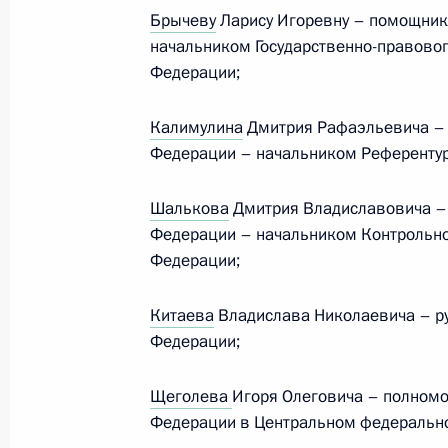
Брычеву
Ларису Игоревну – помощник
начальником Государственно-правовог
Федерации;
Алексей Смирнов назначен време
обязанности губернатора Курской 
Калимулина
Дмитрия Рафаэльевича –
15 мая 2024 года, 10:00
Федерации – начальником Референтур
Шалькова
Дмитрия Владиславовича –
Илья Середюк назначен временно
Федерации – начальником Контрольно
губернатора Кемеровской области 
Федерации;
15 мая 2024 года, 10:00
Китаева
Владислава Николаевича – р
Федерации;
Алексей Беспрозванных назначен
Щеголева
Игоря Олеговича – полном
обязанности губернатора Калинин
Федерации в Центральном федерально
15 мая 2024 года, 10:00