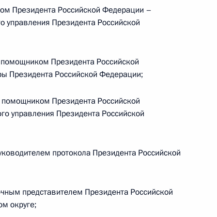
ом Президента Российской Федерации –
о управления Президента Российской
нно исполняющим
области
 помощником Президента Российской
ы Президента Российской Федерации;
 помощником Президента Российской
 исполняющим обязанности
го управления Президента Российской
– Кузбасса
уководителем протокола Президента Российской
 временно исполняющим
очным представителем Президента Российской
градской области
м округе;