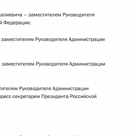
 оборонно-промышленного
11
7м
лиевича – заместителем Руководителя
й Федерации;
 заместителем Руководителя Администрации
 военных округов
15
10м
 заместителем Руководителя Администрации
3
тителем Руководителя Администрации
пресс-секретарем Президента Российской
3