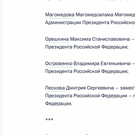
Совещание по вопросам развития
комплекса
Магомедова
Магомедсалама Магомеда
15 мая 2024 года, 16:20
Москва, Кремль
Администрации Президента Российско
Орешкина
Максима Станиславовича –
Президента Российской Федерации;
Встреча с командующими войсками
15 мая 2024 года, 15:20
Москва, Кремль
Островенко
Владимира Евгеньевича –
Президента Российской Федерации;
Встреча с Олегом Матыциным
Пескова
Дмитрия Сергеевича – замес
Президента Российской Федерации – 
15 мая 2024 года, 15:00
Москва, Кремль
Федерации.
***
Встреча с Николаем Шульгиновым
15 мая 2024 года, 14:55
Москва, Кремль