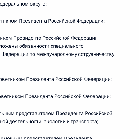
едеральном округе;
етником Президента Российской Федерации;
руководстве Администрации
ником Президента Российской Федерации
зложены обязанности специального
й Федерации по международному сотрудничеству
оветником Президента Российской Федерации;
 Совета Безопасности
2
оветником Президента Российской Федерации;
льным представителем Президента Российской
ой деятельности, экологии и транспорта;
ом Боливии Луисом Арсе
номочным представителем Президента