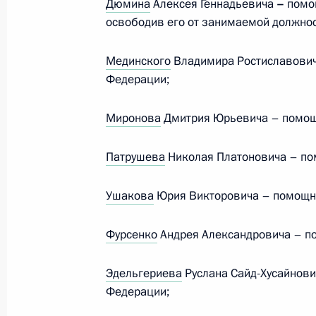
Дюмина
Алексея Геннадьевича
–
помощ
освободив его от занимаемой должнос
Мединского
Владимира Ростиславович
Встреча с Викторией Абрамченко
Федерации;
15 мая 2024 года, 14:45
Москва, Кремль
Миронова
Дмитрия Юрьевича – помощ
Дмитрий Демешин назначен врем
Патрушева
Николая Платоновича – по
обязанности губернатора Хабаровс
Ушакова
Юрия Викторовича – помощн
15 мая 2024 года, 10:00
Фурсенко
Андрея Александровича – п
Дмитрий Миляев назначен времен
Эдельгериева
Руслана Сайд-Хусайнов
губернатора Тульской области
Федерации;
15 мая 2024 года, 10:00