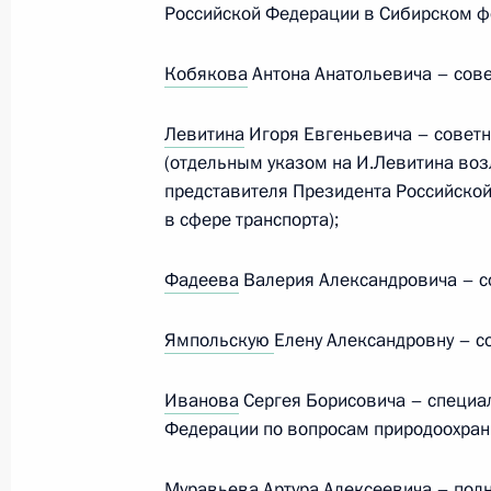
Российской Федерации в Сибирском ф
Кобякова
Антона Анатольевича – сов
Подписаны указы о назначении в 
Президента
Левитина
Игоря Евгеньевича – совет
(отдельным указом на И.Левитина во
14 мая 2024 года, 10:50
представителя Президента Российско
в сфере транспорта);
13 мая 2024 года, понедельник
Фадеева
Валерия Александровича – с
Совещание с постоянными членами
Ямпольскую
Елену Александровну – с
13 мая 2024 года, 18:30
Москва, Кремль
Иванова
Сергея Борисовича – специа
Федерации по вопросам природоохранн
Телефонный разговор с Президент
13 мая 2024 года, 17:50
Муравьева
Артура Алексеевича – пол