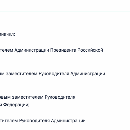
ного совета КНР Ли Цяном
4
значил:
оссийско-китайских
8
36м
ителем Администрации Президента Российской
ым заместителем Руководителя Администрации
33
рвым заместителем Руководителя
й Федерации;
тителем Руководителя Администрации