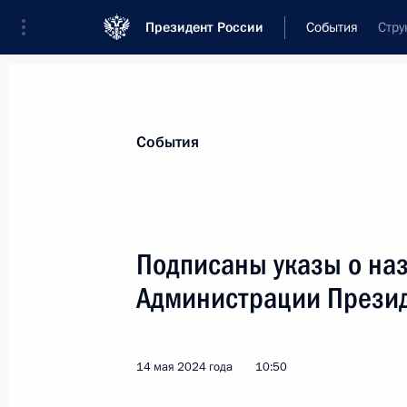
Президент России
События
Стру
Президент
Администрация
Государст
Новости
Стенограммы
Поездки
Те
События
Показа
Подписаны указы о наз
Администрации Прези
Возложение венка к памятнику На
16 мая 2024 года, 12:10
Пекин
14 мая 2024 года
10:50