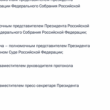
рации Федерального Собрания Российской
очным представителем Президента Российской
м Совета Безопасности
едерального Собрания Российской Федерации;
ча – полномочным представителем Президента
нном Суде Российской Федерации;
заместителем руководителя протокола
олжности Секретаря Совета
аместителем пресс-секретаря Президента
 жилым домом в Белгороде