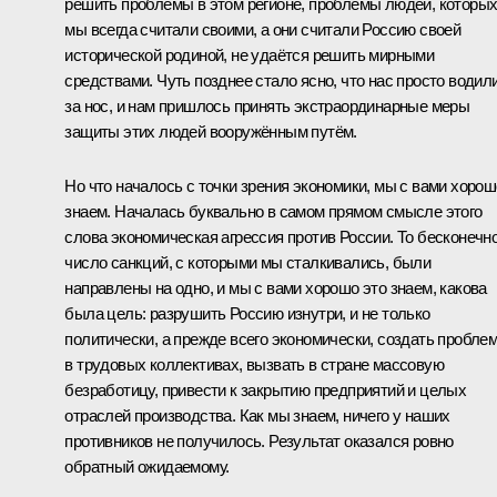
решить проблемы в этом регионе, проблемы людей, которы
мы всегда считали своими, а они считали Россию своей
исторической родиной, не удаётся решить мирными
средствами. Чуть позднее стало ясно, что нас просто водил
за нос, и нам пришлось принять экстраординарные меры
защиты этих людей вооружённым путём.
Но что началось с точки зрения экономики, мы с вами хорош
знаем. Началась буквально в самом прямом смысле этого
слова экономическая агрессия против России. То бесконечн
число санкций, с которыми мы сталкивались, были
направлены на одно, и мы с вами хорошо это знаем, какова
была цель: разрушить Россию изнутри, и не только
политически, а прежде всего экономически, создать пробле
в трудовых коллективах, вызвать в стране массовую
безработицу, привести к закрытию предприятий и целых
отраслей производства. Как мы знаем, ничего у наших
противников не получилось. Результат оказался ровно
обратный ожидаемому.