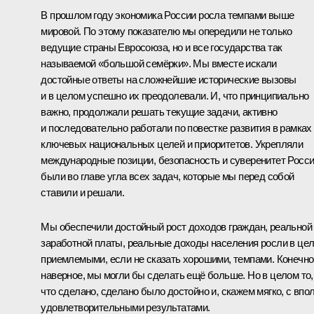
В прошлом году экономика России росла темпами выше
мировой. По этому показателю мы опередили не только
ведущие страны Евросоюза, но и все государства так
называемой «большой семёрки». Мы вместе искали
достойные ответы на сложнейшие исторические вызовы
и в целом успешно их преодолевали. И, что принципиально
важно, продолжали решать текущие задачи, активно
и последовательно работали по повестке развития в рамках
ключевых национальных целей и приоритетов. Укрепляли
международные позиции, безопасность и суверенитет Росс
были во главе угла всех задач, которые мы перед собой
ставили и решали.
Мы обеспечили достойный рост доходов граждан, реальной
заработной платы, реальные доходы населения росли в це
приемлемыми, если не сказать хорошими, темпами. Конечно
наверное, мы могли бы сделать ещё больше. Но в целом то,
что сделано, сделано было достойно и, скажем мягко, с впо
удовлетворительными результатами.