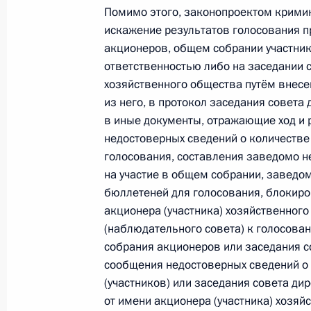
Помимо этого, законопроектом крими
искажение результатов голосования п
6 апреля 2010 года, вторник
акционеров, общем собрании участник
ответственностью либо на заседании 
Дмитрий Медведев прибыл с офиц
хозяйственного общества путём внесе
6 апреля 2010 года, 22:30
Братислава
из него, в протокол заседания совета
в иные документы, отражающие ход и 
недостоверных сведений о количестве
голосования, составления заведомо н
Дмитрий Медведев встретился с г
на участие в общем собрании, заведом
в Государственной Думе Геннадие
бюллетеней для голосования, блокиро
6 апреля 2010 года, 19:00
Москва, Кремль
акционера (участника) хозяйственного
(наблюдательного совета) к голосова
собрания акционеров или заседания с
сообщения недостоверных сведений о
Соболезнования в связи с кончино
(участников) или заседания совета ди
Виталия Севастьянова
от имени акционера (участника) хозя