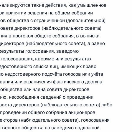
нализируются такие действия, как умышленное
ри принятии решения на общем собрании
ов общества с ограниченной (дополнительной)
совета директоров (наблюдательного совета)
иальным визитом в Словакию
10
ния в протокол общего собрания, в выписки
 директоров (наблюдательного совета), а равно
результаты голосования, заведомо
 голосовавших, кворуме или результатах
едостоверного списка лиц, имеющих право
лавой фракции КПРФ
о недостоверного подсчёта голосов или учёта
м Зюгановым
вания или ограничения фактического доступа
 общества или члена совета директоров
нию, несообщения сведений о проведении
овета директоров (наблюдательного совета) либо
 проведении общего собрания акционеров
й лётчика-космонавта
ректоров (наблюдательного совета), голосования
йственного общества по заведомо подложной