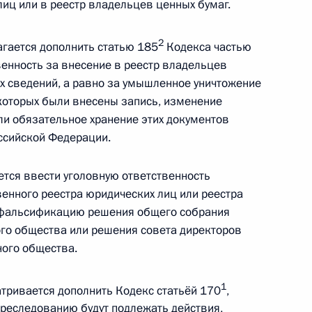
иц или в реестр владельцев ценных бумаг.
иславы от гитлеровской
16
2
агается дополнить статью 185
Кодекса частью
венность за внесение в реестр владельцев
х сведений, а равно за умышленное уничтожение
 которых были внесены запись, изменение
ли обязательное хранение этих документов
ссийской Федерации.
8
ется ввести уголовную ответственность
енного реестра юридических лиц или реестра
а фальсификацию решения общего собрания
 из резервного фонда
ого общества или решения совета директоров
ных учреждений
ного общества.
1
атривается дополнить Кодекс статьёй 170
,
преследованию будут подлежать действия,