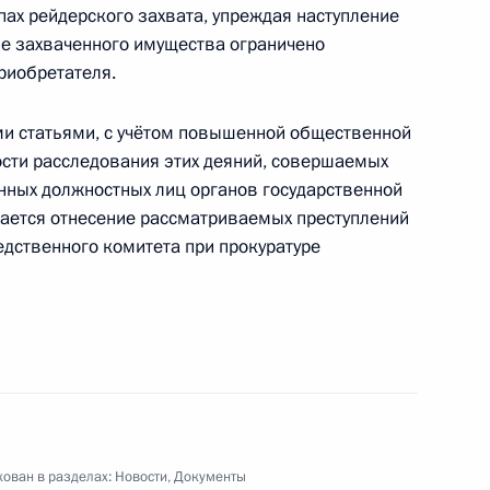
атам
пах рейдерского захвата, упреждая наступление
ие захваченного имущества ограничено
риобретателя.
ми статьями, с учётом повышенной общественной
и является важнейшим
2
ости расследования этих деяний, совершаемых
анных должностных лиц органов государственной
ается отнесение рассматриваемых преступлений
едственного комитета при прокуратуре
ит Дмитрия Медведева
су театра «Содружество
ован в разделах:
Новости
,
Документы