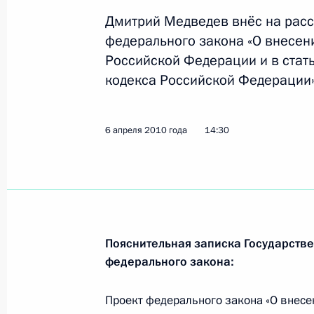
Дмитрий Медведев внёс на расс
Дмитрий Медведев поручил усилить
федерального закона «О внесен
представительствах России в Кирги
Российской Федерации и в стат
8 апреля 2010 года, 13:30
кодекса Российской Федерации»
Переговоры с Президентом США Б
6 апреля 2010 года
14:30
8 апреля 2010 года, 13:00
Прага
Соболезнования в связи с кончино
Добрынина
Пояснительная записка Государстве
федерального закона:
8 апреля 2010 года, 11:15
Проект федерального закона «О внесе