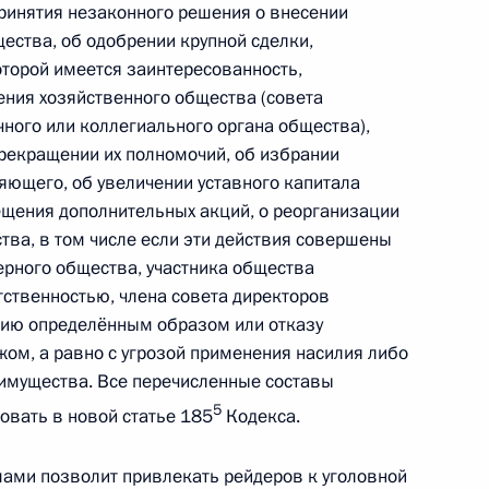
ринятия незаконного решения о внесении
ества, об одобрении крупной сделки,
оторой имеется заинтересованность,
ения хозяйственного общества (совета
Правительства Республики
1
ного или коллегиального органа общества),
прекращении их полномочий, об избрании
ющего, об увеличении уставного капитала
щения дополнительных акций, о реорганизации
тва, в том числе если эти действия совершены
редседателя Правительства –
рного общества, участника общества
1
тственностью, члена совета директоров
дриным
нию определённым образом или отказу
жом, а равно с угрозой применения насилия либо
имущества. Все перечисленные составы
5
овать в новой статье 185
Кодекса.
 Госдуму проект федерального
ние эффективности
ами позволит привлекать рейдеров к уголовной