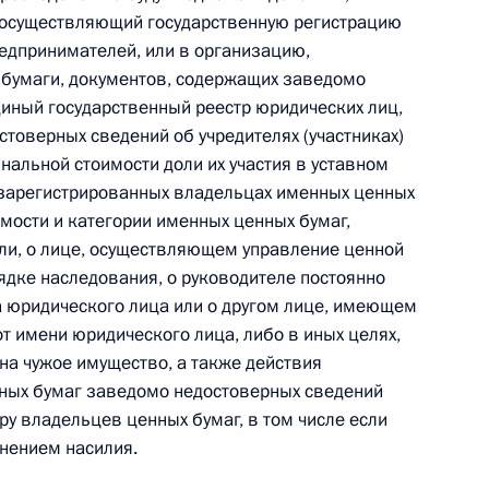
, осуществляющий государственную регистрацию
 из резервного фонда
едпринимателей, или в организацию,
охранения и социального
 бумаги, документов, содержащих заведомо
диный государственный реестр юридических лиц,
товерных сведений об учредителях (участниках)
нальной стоимости доли их участия в уставном
 зарегистрированных владельцах именных ценных
имости и категории именных ценных бумаг,
ловно-правовую защиту
ли, о лице, осуществляющем управление ценной
льской деятельности
ядке наследования, о руководителе постоянно
 юридического лица или о другом лице, имеющем
т имени юридического лица, либо в иных целях,
на чужое имущество, а также действия
нных бумаг заведомо недостоверных сведений
итогам совещания
ру владельцев ценных бумаг, в том числе если
нением насилия.