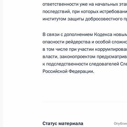
противодействия рейдерским захв
ответственности уже на начальных эта
последствий, при которых истребован
6 апреля 2010 года, 14:30
институтом защиты добросовестного п
В связи с дополнением Кодекса новы
Отношение в обществе к коррупци
опасности рейдерства и особой сложн
инструментом в борьбе с ней
в том числе при участии коррумпиров
6 апреля 2010 года, 14:00
Москва, Кремль
власти, законопроектом предусматрив
к подследственности следователей Сл
Российской Федерации.
7–8 апреля состоится рабочий виз
в Чехию
6 апреля 2010 года, 11:10
Статус материала
Дмитрий Медведев поздравил актри
Опублик