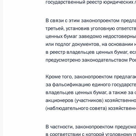
государственный реестр юридических л
65-я годовщина освобождения Брат
В связи с этим законопроектом предл
оккупации
третьей, установив уголовную ответст
7 апреля 2010 года, 18:30
Братислава
ценных бумаг заведомо недостоверны
или подлог документов, на основании
в реестр владельцев ценных бумаг, ес
Российско-словацкие переговоры
предусмотрено законодательством Ро
7 апреля 2010 года, 16:00
Братислава
Кроме того, законопроектом предлага
за фальсификацию единого государств
владельцев ценных бумаг, а также з
Распоряжение о выделении средств
акционеров (участников) хозяйственн
Президента для ряда образователь
(наблюдательного совета) хозяйствен
7 апреля 2010 года, 09:00
В частности, законопроектом предусм
в соответствии с которой уголовному 