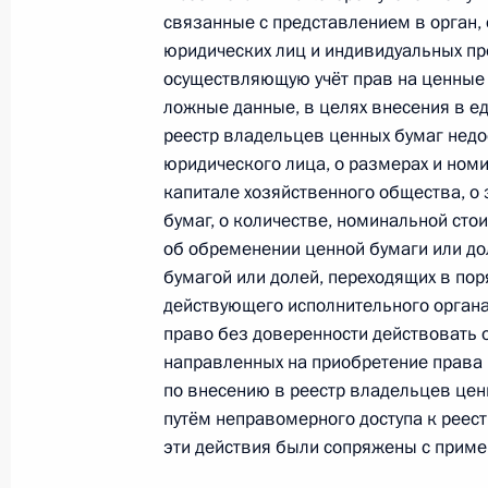
связанные с представлением в орган
Распоряжение о выделении средств
юридических лиц и индивидуальных пр
Президента для учреждений здраво
осуществляющую учёт прав на ценные
обслуживания
ложные данные, в целях внесения в е
7 апреля 2010 года, 08:30
реестр владельцев ценных бумаг недос
юридического лица, о размерах и номи
капитале хозяйственного общества, о
бумаг, о количестве, номинальной сто
Подписан закон, усиливающий уго
об обременении ценной бумаги или до
отношений в сфере предпринимате
бумагой или долей, переходящих в пор
7 апреля 2010 года, 08:15
действующего исполнительного органа
право без доверенности действовать о
направленных на приобретение права 
по внесению в реестр владельцев це
Утверждён перечень поручений по 
путём неправомерного доступа к реест
в Махачкале 1 апреля 2010 года
эти действия были сопряжены с приме
7 апреля 2010 года, 08:00