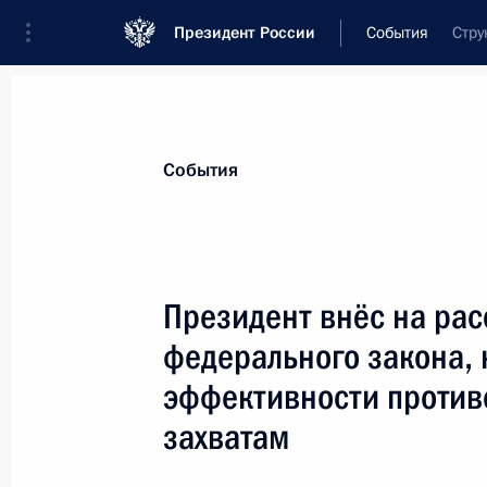
Президент России
События
Стру
Президент
Администрация
Государст
Новости
Стенограммы
Поездки
Те
События
Показа
Президент внёс на рас
федерального закона,
Подписан российско-американский
и ограничении СНВ
эффективности против
8 апреля 2010 года, 14:35
Прага
захватам