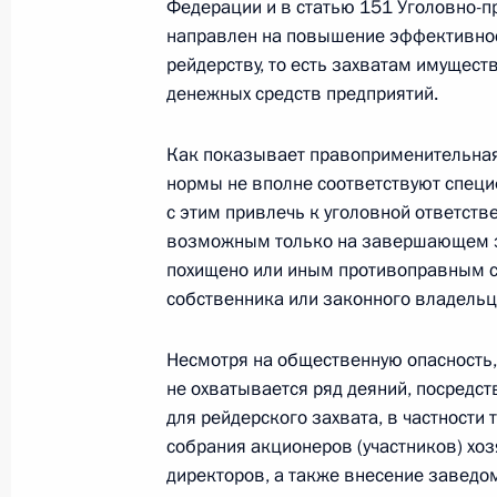
Федерации и в статью 151 Уголовно-п
Дмитрий Медведев направил привет
направлен на повышение эффективнос
международной конференции «Поб
рейдерству, то есть захватам имущес
в 1945 году: её значение для наро
денежных средств предприятий.
8 апреля 2010 года, 11:00
Как показывает правоприменительная
нормы не вполне соответствуют специф
с этим привлечь к уголовной ответстве
7 апреля 2010 года, среда
возможным только на завершающем эт
Дмитрий Медведев прибыл в Чехию
похищено или иным противоправным с
собственника или законного владельц
7 апреля 2010 года, 23:30
Прага
Несмотря на общественную опасность
не охватывается ряд деяний, посредс
Комментарий Дмитрия Медведева п
для рейдерского захвата, в частности
собрания акционеров (участников) хо
7 апреля 2010 года, 23:00
директоров, а также внесение заведо