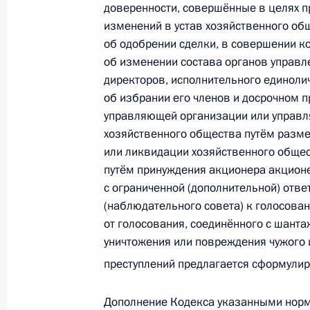
6 апреля 2010 года, 18:30
доверенности, совершённые в целях п
изменений в устав хозяйственного общ
об одобрении сделки, в совершении к
об изменении состава органов управл
Рабочая встреча с Председателем 
директоров, исполнительного единолич
Хакасия Виктором Зиминым
об избрании его членов и досрочном 
6 апреля 2010 года, 17:30
Москва, Кремль
управляющей организации или управля
хозяйственного общества путём разме
или ликвидации хозяйственного общес
Рабочая встреча с Заместителем П
путём принуждения акционера акционе
с ограниченной (дополнительной) отве
Министром финансов Алексеем Ку
(наблюдательного совета) к голосова
6 апреля 2010 года, 16:00
Москва, Кремль
от голосования, соединённого с шанта
уничтожения или повреждения чужого 
преступлений предлагается сформулир
Президент внёс на рассмотрение в
закона, направленного на повыше
Дополнение Кодекса указанными норм