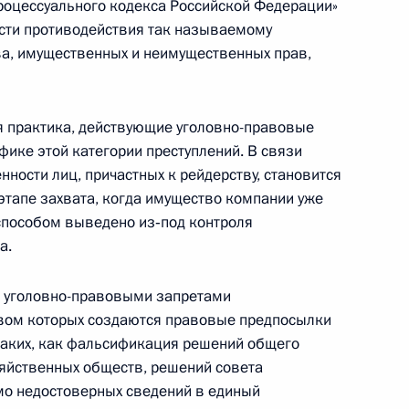
роцессуального кодекса Российской Федерации»
ствие участникам и гостям
ти противодействия так называемому
еда над фашизмом
тва, имущественных и неимущественных прав,
дов СНГ и мира»
 практика, действующие уголовно-правовые
ике этой категории преступлений. В связи
нности лиц, причастных к рейдерству, становится
апе захвата, когда имущество компании уже
пособом выведено из‑под контроля
3
а.
, уголовно-правовыми запретами
твом которых создаются правовые предпосылки
о ситуации в Киргизии
 таких, как фальсификация решений общего
зяйственных обществ, решений совета
мо недостоверных сведений в единый