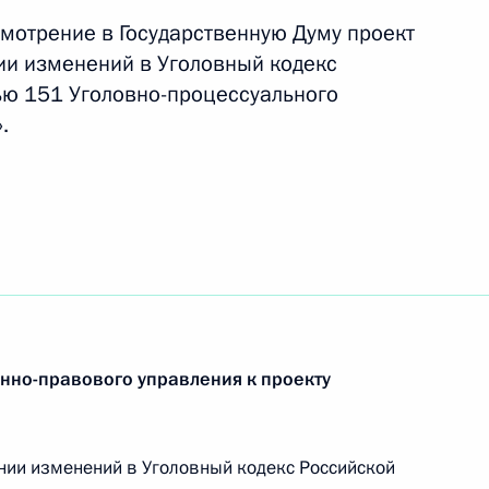
мотрение в Государственную Думу проект
 охрану в дипломатических
ии изменений в Уголовный кодекс
зии
ью 151 Уголовно-процессуального
.
араком Обамой
1
й дипломата Анатолия
нно-правового управления к проекту
нии изменений в Уголовный кодекс Российской