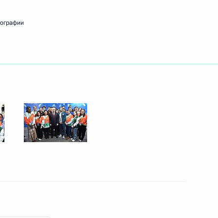
тографии
 фестиваля молодёжи
:
15
 Гуцул
1
олодёжи
10
10м