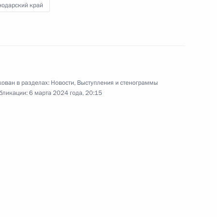
3
6м
нодарский край
юга России и Приазовья
5
38м
ован в разделах:
Новости
,
Выступления и стенограммы
бликации:
6 марта 2024 года, 20:15
м МАГАТЭ Рафаэлем Гросси
8
льского края Владимиром
3