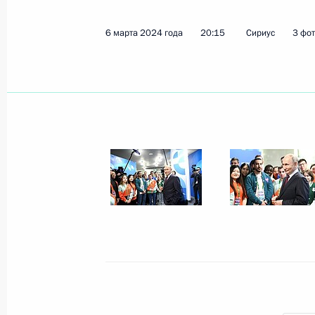
6 марта 2024 года, среда
6 марта 2024 года
20:15
Сириус
3 фо
Встреча с участниками Всемирного
6 марта 2024 года, 22:50
Сириус
Встреча с главой Гагаузии Евгенией
6 марта 2024 года, 21:00
Сириус
Закрытие Всемирного фестиваля м
6 марта 2024 года, 20:30
Сириус