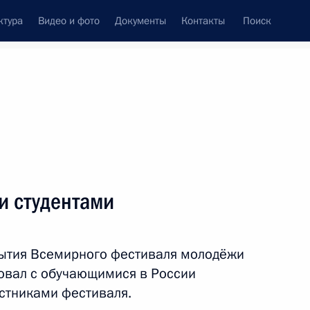
ктура
Видео и фото
Документы
Контакты
Поиск
венный Совет
Совет Безопасности
Комиссии и советы
леграммы
Сведения о Президенте
март, 2024
ть следующие материалы
и студентами
рского высшего военного
23
32м
ытия Всемирного фестиваля молодёжи
овал с обучающимися в России
стниками фестиваля.