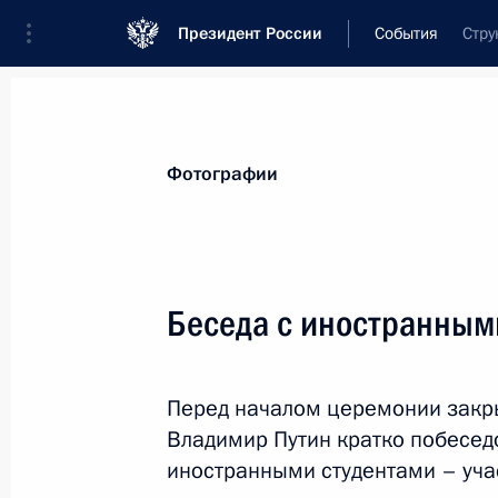
Президент России
События
Стру
Президент
Администрация
Государст
Новости
Стенограммы
Поездки
Те
Фотографии
Показа
Беседа с иностранным
Встреча с выпускницами Краснода
авиационного училища лётчиков
Перед началом церемонии закр
7 марта 2024 года, 13:20
Краснодар
Владимир Путин кратко побесед
иностранными студентами – уча