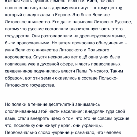
Южная часть русских земель, включая Киев, начала
постепенно тянуться к другому «магниту» – к тому центру,
который складывался в Европе. Это было Великое
Литовское княжество. Его даже называли Литовско-Русское,
потому что русские составляли значительную часть этого
государства. Они разговаривали на древнерусском языке,
были православными. Но затем произошло объединение –
уния Великого княжества Литовского и Польского
королевства. Спустя несколько лет ещё одна уния была
подписана уже в духовной сфере, и часть православных
священников подчинилась власти Папы Римского. Таким
образом, вот эти земли оказались в составе Польско-
Литовского государства.
Но поляки в течение десятилетий занимались
ополячиванием этой части населения: внедряли туда свой
язык, стали внедрять идею о том, что это не совсем русские,
что, поскольку они живут у края, они украинцы.
Первоначально слово «украинец» означало, что человек