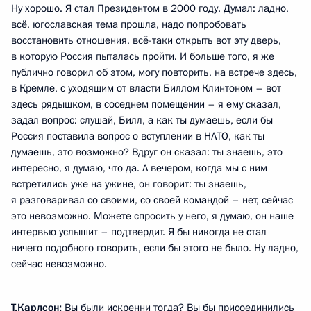
Ну хорошо. Я стал Президентом в 2000 году. Думал: ладно,
всё, югославская тема прошла, надо попробовать
восстановить отношения, всё-таки открыть вот эту дверь,
в которую Россия пыталась пройти. И больше того, я же
публично говорил об этом, могу повторить, на встрече здесь,
в Кремле, с уходящим от власти Биллом Клинтоном – вот
здесь рядышком, в соседнем помещении – я ему сказал,
задал вопрос: слушай, Билл, а как ты думаешь, если бы
Россия поставила вопрос о вступлении в НАТО, как ты
думаешь, это возможно? Вдруг он сказал: ты знаешь, это
интересно, я думаю, что да. А вечером, когда мы с ним
встретились уже на ужине, он говорит: ты знаешь,
я разговаривал со своими, со своей командой – нет, сейчас
это невозможно. Можете спросить у него, я думаю, он наше
интервью услышит – подтвердит. Я бы никогда не стал
ничего подобного говорить, если бы этого не было. Ну ладно,
сейчас невозможно.
Т.Карлсон:
Вы были искренни тогда? Вы бы присоединились