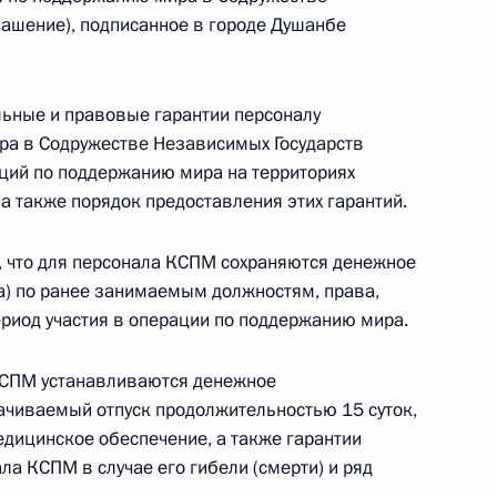
лашение), подписанное в городе Душанбе
: партнёрство»
ьные и правовые гарантии персоналу
ра в Содружестве Независимых Государств
ций по поддержанию мира на территориях
 а также порядок предоставления этих гарантий.
дминистративных
, что для персонала КСПМ сохраняются денежное
номочия должностных лиц
а) по ранее занимаемым должностям, права,
ериод участия в операции по поддержанию мира.
КСПМ устанавливаются денежное
ачиваемый отпуск продолжительностью 15 суток,
одекс, сокращающее срок
дицинское обеспечение, а также гарантии
шеннолетних
ла КСПМ в случае его гибели (смерти) и ряд