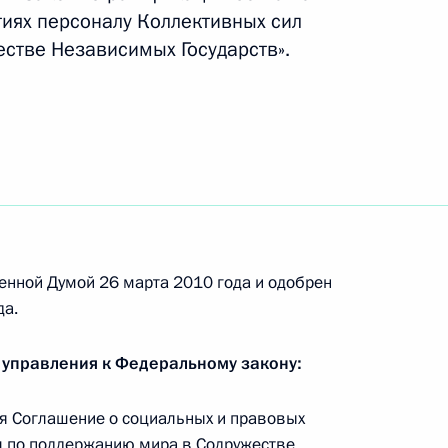
тиях персоналу Коллективных сил
су театра «Содружество
стве Независимых Государств».
ку России Зинаиду Славину
ально ориентированных
енной Думой 26 марта 2010 года и одобрен
да.
 управления к Федеральному закону:
одекс
 Соглашение о социальных и правовых
л по поддержанию мира в Содружестве