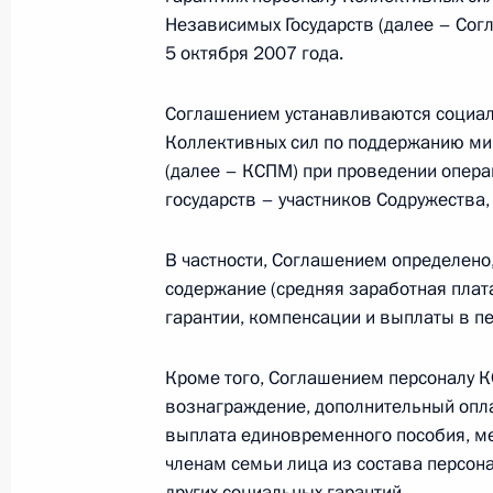
Независимых Государств (далее – Сог
Статья Дмитрия Медведева «Миссия
5 октября 2007 года.
6 апреля 2010 года, 08:00
Соглашением устанавливаются социал
Коллективных сил по поддержанию ми
(далее – КСПМ) при проведении опера
5 апреля 2010 года, понедельник
государств – участников Содружества,
Внесено изменение в Кодекс об а
В частности, Соглашением определено
правонарушениях, уточняющее пол
содержание (средняя заработная плат
органов валютного контроля
гарантии, компенсации и выплаты в п
5 апреля 2010 года, 18:30
Кроме того, Соглашением персоналу 
вознаграждение, дополнительный опл
Внесено изменение в Уголовный к
выплата единовременного пособия, ме
погашения судимости для несовер
членам семьи лица из состава персона
других социальных гарантий.