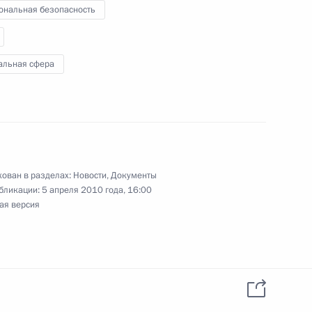
ональная безопасность
олнительный кодекс и закон
яющих уголовные наказания
альная сфера
дминистративных
ован в разделах:
Новости
,
Документы
бликации:
5 апреля 2010 года, 16:00
ая версия
те потерпевших, свидетелей
допроизводства