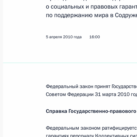
о социальных и правовых гаран
Дмитрий Медведев поздравил актри
по поддержанию мира в Содруже
актеров Таганки», народную артист
с юбилеем
5 апреля 2010 года
16:00
6 апреля 2010 года, 10:30
Подписан закон, касающийся соци
некоммерческих организаций
6 апреля 2010 года, 08:45
Федеральный закон принят Государств
Советом Федерации 31 марта 2010 го
Справка Государственно-правового
Внесены изменения в Налоговый к
6 апреля 2010 года, 08:30
Федеральным законом ратифицируется
гарантиях персоналу Коллективных си