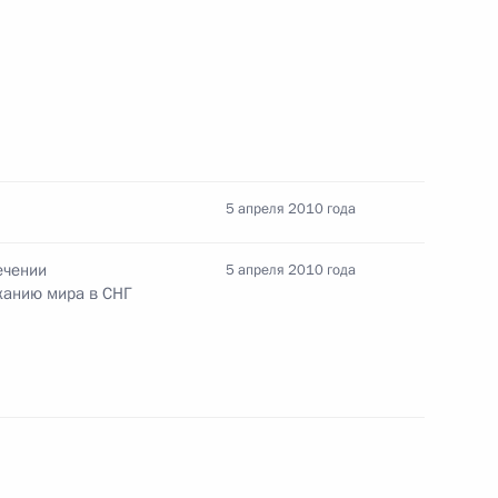
олнительный кодекс
5 апреля 2010 года
тах гражданского состояния»
ечении
5 апреля 2010 года
жанию мира в СНГ
одекс, касающееся перевозок