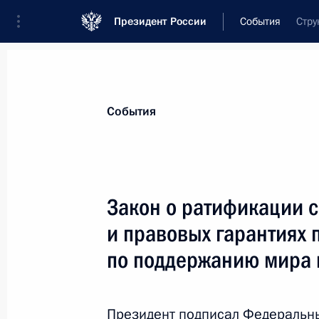
Президент России
События
Стру
Президент
Администрация
Государст
Новости
Стенограммы
Поездки
Те
События
Показа
Закон о ратификации 
и правовых гарантиях 
7–8 апреля состоится рабочий виз
в Чехию
по поддержанию мира 
6 апреля 2010 года, 11:10
Президент подписал Федеральн