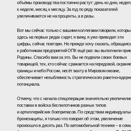
объёмы производства постоянно растут: день ко дню, недел
к неделе, месяц к месяцу. За год по ряду показателей
увеличиваются не на проценты, а в разы.
Вот мы сейчас только с вашими коллегами говорили, которы
здесь на первых рядах сидят, я вижу, я уже приводил эти
цифры, сейчас повторю. Но прежде хочу сказать, обращаяс
к работникам предприятий ОПК ещё раз: вы выполнили прик
Родины. Спасибо вам за это. Вы не подвели своих боевых
товарищей, тех, кто сейчас сражается на передовой, охраня
границы и небо России, несёт вахту в Мировом океане,
обеспечивает незыблемость стратегического ракетно-ядерн
потенциала.
Отмечу, что с начала спецоперации значительно увеличили
поставки в войска беспилотников разных типов
и артиллерийских боеприпасов. По средствам индивидуаль
бронезащиты, я только что говорил об этом, увеличение
произошло в десять раз. По автомобильной технике – в семь