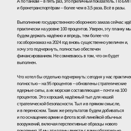
А по танкам – в пять раз, это приличный показатель. По БМ
и бронетранспортёрам – более чем в 3,5 раза. Всё в разы.
Выполнение государственного оборонного заказа сейчас ид
практически на уровне 100 процентов. Уверен, эту планку м
будем держать надёжно и впредь, тем более что
гособоронзаказ на 2024 год вновь существенно увеличен и,
хочу это подчеркнуть, полностью обеспечен
финансированием. Не сомневаюсь в том, что он будет
выполнен.
Что хотел бы отдельно подчеркнуть: сегодня у нас практиче
полностью – на 95 процентов – обновлены стратегические
ядерные силы, а их морская составляющая – почти на 100
процентов. Это хороший, надёжный тыл для нашей
стратегической безопасности. Тыл и в прямом смысле,
и в переносном. Таких же результатов будем добиваться
и по оснащению армии и флота всей линейкой обычных
вооружений, включая перспективные образцы нового
поколения. И мы эти планы вместе с вами обязательно