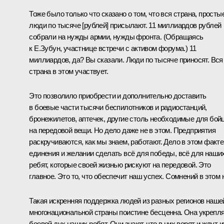
Тоже было только что сказано о том, что вся страна, просты
люди по тысяче [рублей] присылают. 11 миллиардов рублей
собрали на нужды армии, нужды фронта.
(Обращаясь
к Е.Зубун, участнице
встречи
с активом форума.)
11
миллиардов, да? Вы сказали. Люди по тысяче приносят. Вся
страна в этом участвует.
Это позволило приобрести и дополнительно доставить
в боевые части тысячи беспилотников и радиостанций,
бронежилетов, аптечек, другие столь необходимые для бой
на передовой вещи. Но дело даже не в этом. Предприятия
раскручиваются, как мы знаем, работают. Дело в этом факте
единения и желании сделать всё для победы, всё для наши
ребят, которые своей жизнью рискуют на передовой. Это
главное. Это то, что обеспечит наш успех. Сомнений в этом н
Такая искренняя поддержка людей из разных регионов наше
многонациональной страны поистине бесценна. Она укрепл
боевой дух наших ребят. Они знают, что в них верят и ждут и