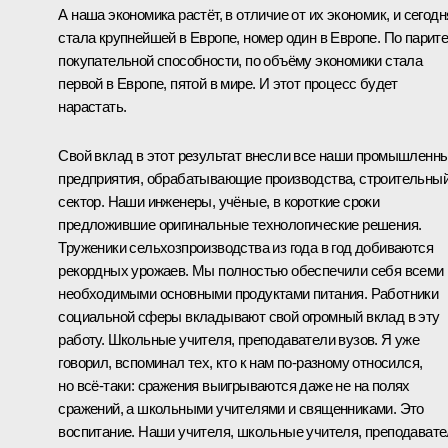
А наша экономика растёт, в отличие от их экономик, и сегодн
стала крупнейшей в Европе, номер один в Европе. По парит
покупательной способности, по объёму экономики стала
первой в Европе, пятой в мире. И этот процесс будет
нарастать.
Свой вклад в этот результат внесли все наши промышленн
предприятия, обрабатывающие производства, строительны
сектор. Наши инженеры, учёные, в короткие сроки
предложившие оригинальные технологические решения.
Труженики сельхозпроизводства из года в год добиваются
рекордных урожаев. Мы полностью обеспечили себя всеми
необходимыми основными продуктами питания. Работники
социальной сферы вкладывают свой огромный вклад в эту
работу. Школьные учителя, преподаватели вузов. Я уже
говорил, вспоминал тех, кто к нам по-разному относился,
но всё-таки: сражения выигрываются даже не на полях
сражений, а школьными учителями и священниками. Это
воспитание. Наши учителя, школьные учителя, преподават