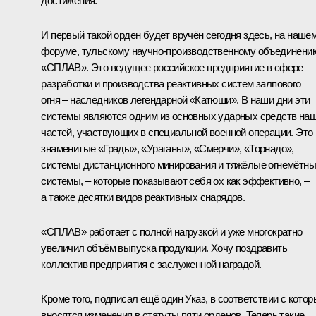
достижения.
И первый такой орден будет вручён сегодня здесь, на наше
форуме, тульскому научно-производственному объединени
«СПЛАВ». Это ведущее российское предприятие в сфере
разработки и производства реактивных систем залпового
огня – наследников легендарной «Катюши». В наши дни эти
системы являются одним из основных ударных средств на
частей, участвующих в специальной военной операции. Это
знаменитые «Грады», «Ураганы», «Смерчи», «Торнадо»,
системы дистанционного минирования и тяжёлые огнемётн
системы, – которые показывают себя ох как эффективно, –
а также десятки видов реактивных снарядов.
«СПЛАВ» работает с полной нагрузкой и уже многократно
увеличил объём выпуска продукции. Хочу поздравить
коллектив предприятия с заслуженной наградой.
Кроме того, подписал ещё один
Указ
, в соответствии с кото
вносятся изменения в статуты пяти орденов. Теперь такие