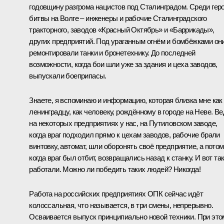
годовщину разгрома нацистов под Сталинградом. Среди гер
битвы на Волге – инженеры и рабочие Сталинградского
тракторного, заводов «Красный Октябрь» и «Баррикады»,
других предприятий. Под ураганным огнём и бомбёжками он
ремонтировали танки и бронетехнику. До последней
возможности, когда бои шли уже за здания и цеха заводов,
выпускали боеприпасы.
Знаете, я вспоминаю и информацию, которая близка мне как
ленинградцу, как человеку, рождённому в городе на Неве. Ве
на некоторых предприятиях у нас, на Путиловском заводе,
когда враг подходил прямо к цехам заводов, рабочие брали
винтовку, автомат, шли оборонять своё предприятие, а потом
когда враг был отбит, возвращались назад к станку. И вот та
работали. Можно ли победить таких людей? Никогда!
Работа на российских предприятиях ОПК сейчас идёт
колоссальная, что называется, в три смены, непрерывно.
Осваивается выпуск принципиально новой техники. При это