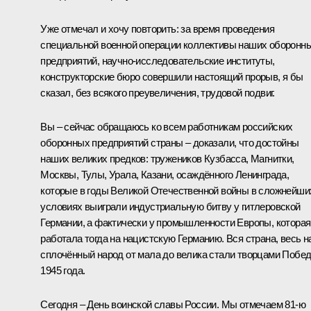
Уже отмечал и хочу повторить: за время проведения
специальной военной операции коллективы наших оборонн
предприятий, научно-исследовательские институты,
конструкторские бюро совершили настоящий прорыв, я бы
сказал, без всякого преувеличения, трудовой подвиг.
Вы – сейчас обращаюсь ко всем работникам российских
оборонных предприятий страны – доказали, что достойны
наших великих предков: тружеников Кузбасса, Магнитки,
Москвы, Тулы, Урала, Казани, осаждённого Ленинграда,
которые в годы Великой Отечественной войны в сложнейши
условиях выиграли индустриальную битву у гитлеровской
Германии, а фактически у промышленности Европы, которая
работала тогда на нацистскую Германию. Вся страна, весь 
сплочённый народ от мала до велика стали творцами Побе
1945 года.
Сегодня – День воинской славы России. Мы отмечаем 81-ю