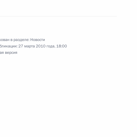
ь помощь семьям погибших
вов в Кизляре
ован в разделе:
Новости
бликации:
27 марта 2010 года, 18:00
ая версия
у в связи с терактами
суэлы Уго Чавес и Король
дель Азиз Аль Сауд
о содействию развитию
1