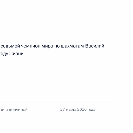
елгородской области
1
ть, Горки
 седьмой чемпион мира по шахматам Василий
году жизни.
 с терроризмом Президент
2
5м
овбеза
ть, Горки
ксной системы обеспечения
зи с кончиной
27 марта 2010 года
орте»