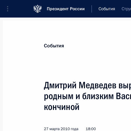
Президент России
События
Стру
Президент
Администрация
Государст
Новости
Стенограммы
Поездки
Те
События
Показа
Дмитрий Медведев вы
родным и близким Васи
Подписан Указ «О призыве в апреле
России на военную службу и об уво
кончиной
граждан, проходящих военную служ
31 марта 2010 года, 18:45
27 марта 2010 года
18:00