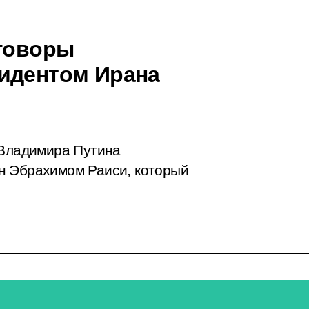
еговоры
зидентом Ирана
 Владимира Путина
н Эбрахимом Раиси, который