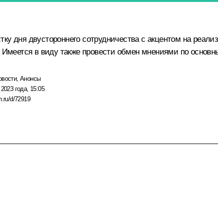
ку дня двустороннего сотрудничества с акцентом на реали
у. Имеется в виду также провести обмен мнениями по осно
овости
,
Анонсы
 2023 года, 15:05
n.ru/d/72919