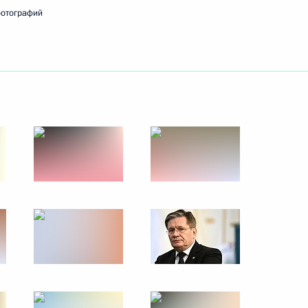
фотографий
ом Сенегала Макки Саллом
ети» Андреем Рюминым
3
 Совета Безопасности
1
асть, Ново-Огарёво