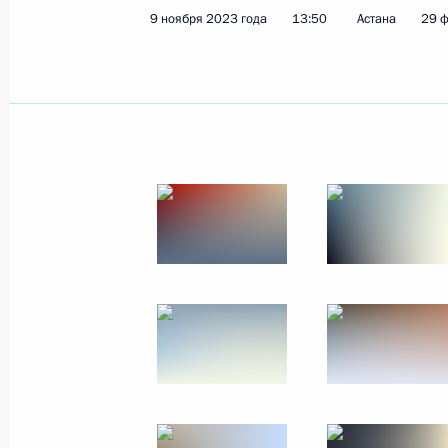
9 ноября 2023 года
13:50
Астана
29 
13 ноября 2023 года, понедельник
Телефонный разговор с Президент
13 ноября 2023 года, 15:00
Встреча с главой компании «Росс
13 ноября 2023 года, 13:20
Москва, Кремль
10 ноября 2023 года, пятница
Совещание с постоянными членами
10 ноября 2023 года, 13:45
Московская обл