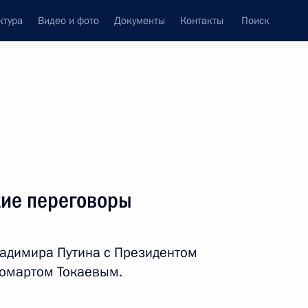
ктура
Видео и фото
Документы
Контакты
Поиск
венный Совет
Совет Безопасности
Комиссии и советы
леграммы
Сведения о Президенте
ноябрь, 2023
ть следующие материалы
кие переговоры
оприятия «100 дней до Игр
1
3м
адимира Путина с Президентом
омартом Токаевым.