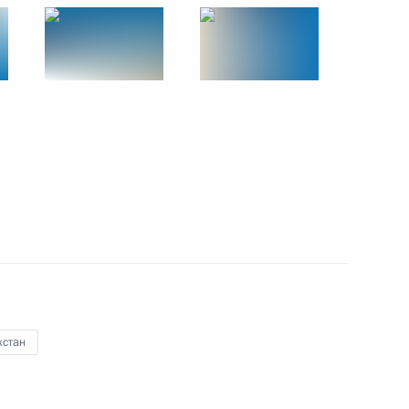
ры
29
ества России и Казахстана
3
26м
ва
:
3
хстан
ть, Ново-Огарёво