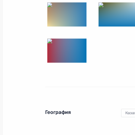
Российско-казахстанские перегово
9 ноября 2023 года, 13:50
Астана
Форум межрегионального сотруднич
9 ноября 2023 года, 11:45
Астана
8 ноября 2023 года, среда
Совещание с членами Правительст
География
Каза
8 ноября 2023 года, 20:30
Московская облас