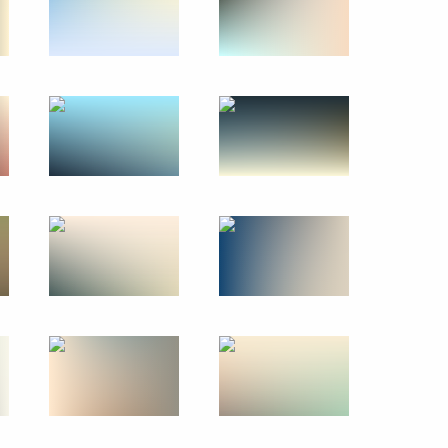
 округа
6
сть
рганов внутренних дел
1
4м
ахстана сделали заявления
6
25м