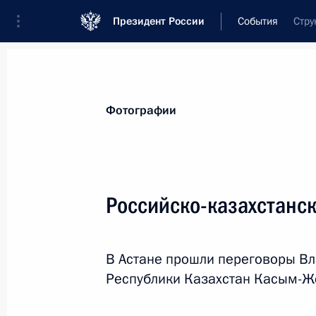
Президент России
События
Стру
Президент
Администрация
Государст
Новости
Стенограммы
Поездки
Те
Фотографии
Показа
Российско-казахстанс
Видеообращение к участникам мер
будущего»
В Астане прошли переговоры Вл
14 ноября 2023 года, 10:55
Республики Казахстан Касым-Ж