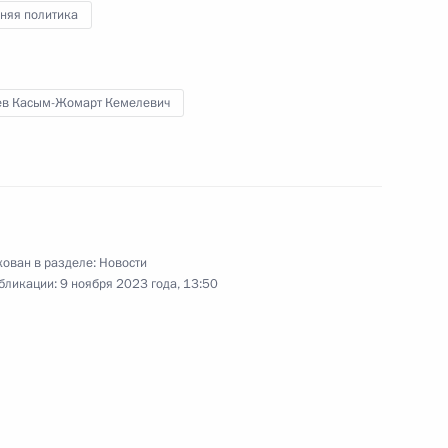
няя политика
военного совета Китая Чжан
8
ть, Ново-Огарёво
ев Касым-Жомарт Кемелевич
 центра имени Димы Рогачёва
13
ован в разделе:
Новости
бликации:
9 ноября 2023 года, 13:50
стречи секретарей советов
1
3м
ков СНГ