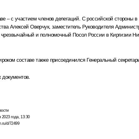
е – с участием членов делегаций. С российской стороны в
ства Алексей Оверчук, заместитель Руководителя Админист
, чрезвычайный и полномочный Посол России в Киргизии Ни
 широком составе также присоединился Генеральный секрета
х
документов
.
вости
 2023 года, 13:30
n.ru/d/72499