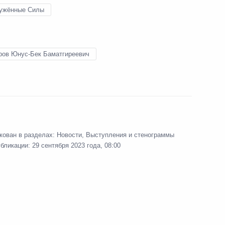
стниками СВО
ужённые Силы
6
3м
ров Юнус-Бек Баматгиреевич
и Андреем Трошевым
3
2м
кован в разделах:
Новости
,
Выступления и стенограммы
убликации:
29 сентября 2023 года, 08:00
й 100-летию Расула
6
7м