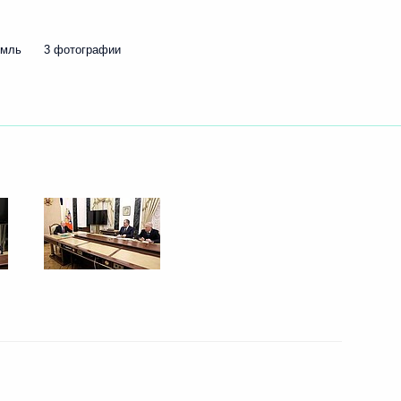
емль
3 фотографии
ссоединения ДНР, ЛНР,
1
4м
й с Россией
нтской конференции
7
16м