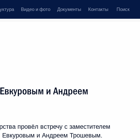
уктура
Видео и фото
Документы
Контакты
Поиск
ственный Совет
Совет Безопасности
Комиссии и советы
елеграммы
Сведения о Президенте
октябрь, 2023
ть следующие материалы
 Евкуровым и Андреем
ная Осетия – Алания Сергеем
3
рства провёл встречу с заместителем
 Евкуровым и Андреем Трошевым.