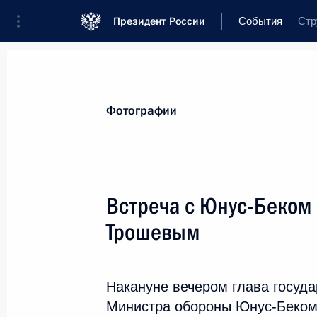
Президент России
События
Стр
Президент
Администрация
Государ
Новости
Стенограммы
Поездки
Т
Фотографии
Показа
Встреча с Юнус-Беком
Трошевым
2 октября 2023 года, понедельник
Встреча с главой Республики Север
Меняйло
Накануне вечером глава госуда
Министра обороны Юнус-Беком
2 октября 2023 года, 13:20
Москва, Кремль