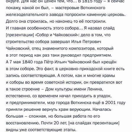
округе. Для нас он ценен тем, что… В 1815 году – я сейчас
покажу, какой он был, – мастеровые Воткинского
железоделательного завода попросили каменную церковь.
Долго она строилась, но наконец-то её построили.
И главная особенность этого собора… Я назвал слайд
[презентации] «Собор и Чайковский»: дело в том, что
строительство собора завершал Илья Петрович
Чайковский, отец знаменитого композитора, который
в этот период как раз таки руководил предприятием.
А 7 мая 1840 года Пётр Ильич Чайковский был крещён
в этом соборе. Это факт, в церковно-приходской книге есть
запись соответствующая. А потом, как и многие храмы
и соборы во время советской истории, он превратился вот
в такое строение – Дом культуры имени Ленина,
естественно, со временем начал приходить в упадок,
и предприниматели, мэр города Воткинска ещё в 2001 году
приняли решение вернуть храм верующим. Началась
большая – сложная, но большая работа по его
восстановлению. Почти 20 лет, [на слайдах презентации]
видны уже соответствующие этапы.