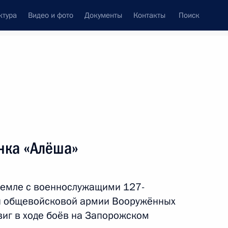
ктура
Видео и фото
Документы
Контакты
Поиск
венный Совет
Совет Безопасности
Комиссии и советы
леграммы
Сведения о Президенте
август, 2023
ть следующие материалы
нка «Алёша»
й области Виталием Хоценко
5
ремле с военнослужащими 127-
ой общевойсковой армии Вооружённых
иг в ходе боёв на Запорожском