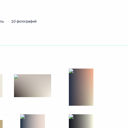
 Совета Безопасности
1
мль
10 фотографий
нской области Владимиром
4
м Пушилиным
4