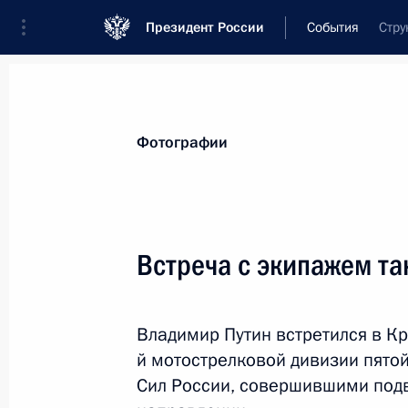
Президент России
События
Стру
Президент
Администрация
Государст
Новости
Стенограммы
Поездки
Те
Фотографии
Показа
Встреча с экипажем та
Встреча с врио губернатора Омско
Владимир Путин встретился в К
28 августа 2023 года, 13:15
Москва, Кремль
й мотострелковой дивизии пят
Сил России, совершившими подв