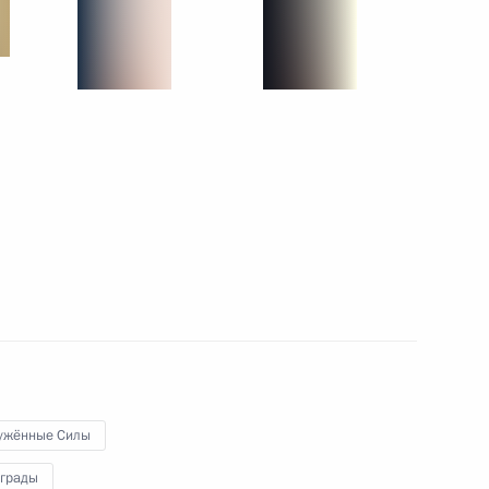
10
11м
ция стран БРИКС
/аутрич»
5
12м
ужённые Силы
ниями для СМИ
8
3м
аграды