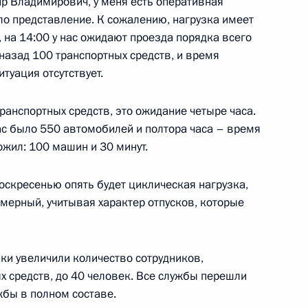
ир Владимирович, у меня есть оперативная
ва
ло представление. К сожалению, нагрузка имеет
5
37м
 на 14:00 у нас ожидают проезда порядка всего
 назад 100 транспортных средств, и время
итуация отсутствует.
ХиГС
22
55м
транспортных средств, это ожидание четыре часа.
нас было 550 автомобилей и полтора часа – время
ожил: 100 машин и 30 минут.
воскресенью опять будет циклическая нагрузка,
 – членов ШОС
5
12м
мерный, учитывая характер отпусков, которые
и увеличили количество сотрудников,
 средств, до 40 человек. Все службы перешли
жбы в полном составе.
биркома Эллой Памфиловой
3