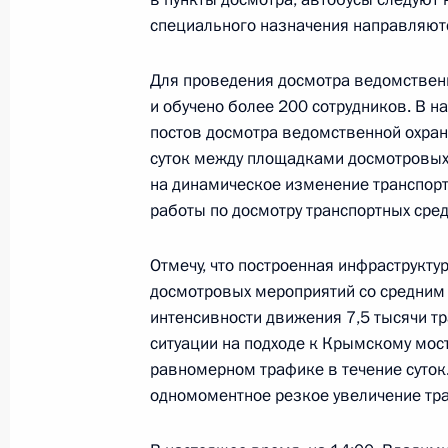
специального назначения направляютс
Встреча с Министром культуры Ол
Для проведения досмотра ведомствен
5 июля 2023 года, 14:10
Москва, Кремль
и обучено более 200 сотрудников. В н
постов досмотра ведомственной охра
суток между площадками досмотровых
4 июля 2023 года, вторник
на динамическое изменение транспорт
работы по досмотру транспортных сред
Встреча с Председателем Правите
4 июля 2023 года, 23:55
Москва, Кремль
Отмечу, что построенная инфраструкту
досмотровых мероприятий со средним 
интенсивности движения 7,5 тысячи тр
ситуации на подходе к Крымскому мост
Владимир Путин встретился с Раис
равномерном трафике в течение суток
4 июля 2023 года, 19:40
Москва, Кремль
одномоментное резкое увеличение тра