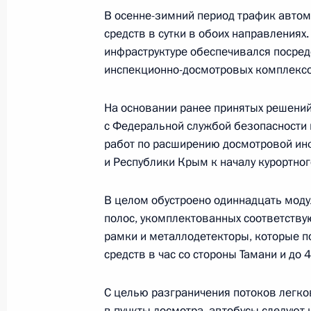
7 июля 2023 года, 15:10
Москва, Кремль
В осенне-зимний период трафик автом
средств в сутки в обоих направлениях
инфраструктуре обеспечивался посред
инспекционно-досмотровых комплексо
6 июля 2023 года, четверг
Встреча с губернатором Ставропо
На основании ранее принятых решени
Владимировым
с Федеральной службой безопасности 
работ по расширению досмотровой инф
6 июля 2023 года, 13:50
Москва, Кремль
и Республики Крым к началу курортног
В целом обустроено одиннадцать моду
5 июля 2023 года, среда
полос, укомплектованных соответству
рамки и металлодетекторы, которые п
Телефонный разговор с Премьер-
средств в час со стороны Тамани и до 
Пашиняном
5 июля 2023 года, 15:55
С целью разграничения потоков легк
в пункты досмотра, автобусы следуют н