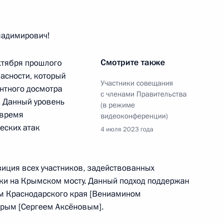
адимирович!
ом Узбекистана Шавкатом
Смотрите также
ктября прошлого
асности, который
Участники совещания
нтного досмотра
с членами Правительства
. Данный уровень
(в режиме
 время
по случаю переизбрания
видеоконференции)
еских атак
4 июля 2023 года
зиция всех участников, задействованных
ики на Крымском мосту. Данный подход поддержан
ом Краснодарского края [Вениамином
Крым [Сергеем Аксёновым].
 Совета Безопасности
2