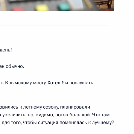
нения Михаилом Мурашко
4
день!
ак обычно.
тиным
3
 к Крымскому мосту. Хотел бы послушать
товились к летнему сезону, планировали
увеличить, но, видимо, поток большой. Что там
ндром Бречаловым
5
ь для того, чтобы ситуация поменялась к лучшему?