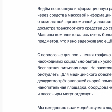
Ведём постоянную информационную раб
3 июля 2023 года, 13:30
Москва, Кремль
через средства массовой информации
о компактной, эргономичной упаковке
досмотра транспортного средства до с
4 июля Президент в режиме видео
Машины комплектовались очень боль
в заседании Совета глав государст
предметов, что явно задерживало ещё
3 июля 2023 года, 12:00
С первого же дня повышения трафика
необходимых социально-бытовых усло
бесплатная питьевая вода. На расстоя
1 июля 2023 года, суббота
биотуалеты. Для медицинского обесп
Телефонный разговор с Президент
дежурство трёх экипажей скорой помо
Аббасом
накопительная площадка, оборудован
и пассажиры могут отдохнуть.
1 июля 2023 года, 13:15
Мы ежедневно взаимодействуем с людь