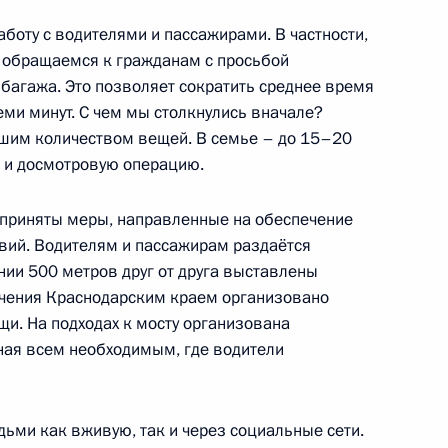
оту с водителями и пассажирами. В частности,
 обращаемся к гражданам с просьбой
 багажа. Это позволяет сократить среднее время
еми минут. С чем мы столкнулись вначале?
конференции примет участие
шим количеством вещей. В семье – до 15–20
в – членов ШОС
 и досмотровую операцию.
 приняты меры, направленные на обеспечение
вий. Водителям и пассажирам раздаётся
нии 500 метров друг от друга выставлены
ечения Краснодарским краем организовано
ом Палестины Махмудом
щи. На подходах к мосту организована
ная всем необходимым, где водители
ми как вживую, так и через социальные сети.