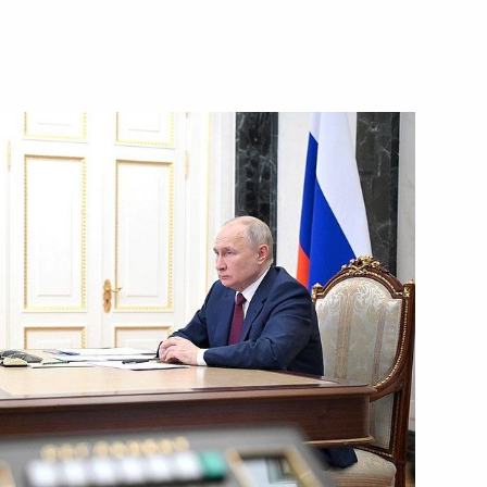
й СМИ
5
12м
щих технологий
:
12
области квантовых технологий
10