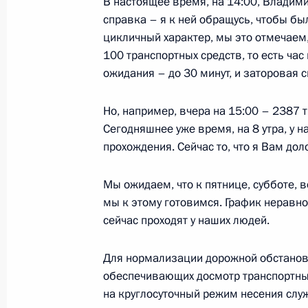
В настоящее время, на 14:00, Владим
Совещание с членами Правительст
справка – я к ней обращусь, чтобы бы
цикличный характер, мы это отмечаем,
4 июля 2023 года, 16:10
Москва, Кремль
100 транспортных средств, то есть час
ожидания – до 30 минут, и заторовая с
Встреча с выпускниками ВШГУ РАН
Но, например, вчера на 15:00 – 2387 
Сегодняшнее уже время, на 8 утра, у 
4 июля 2023 года, 14:35
Москва, Кремль
прохождения. Сейчас то, что я Вам дол
Мы ожидаем, что к пятнице, субботе, 
Заседание Совета глав государств
мы к этому готовимся. График неравно
4 июля 2023 года, 13:05
Москва, Кремль
сейчас проходят у наших людей.
Для нормализации дорожной обстановк
обеспечивающих досмотр транспортных
3 июля 2023 года, понедельник
на круглосуточный режим несения слу
Встреча с Председателем Центриз