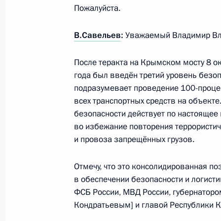
Пожалуйста.
В.Савельев
:
Уважаемый Владимир Вл
Телефонный разговор с Президент
Мирзиёевым
После теракта на Крымском мосту 8 о
10 июля 2023 года, 10:35
года был введён третий уровень безоп
подразумевает проведение 100-проце
всех транспортных средств на объекте
безопасности действует по настоящее
Поздравление Шавкату Мирзиёеву 
во избежание повторения террористич
на пост Президента Узбекистана
и провоза запрещённых грузов.
10 июля 2023 года, 09:50
Отмечу, что это консолидированная по
в обеспечении безопасности и логист
7 июля 2023 года, пятница
ФСБ России, МВД России, губернатор
Кондратьевым] и главой Республики 
Совещание с постоянными членами