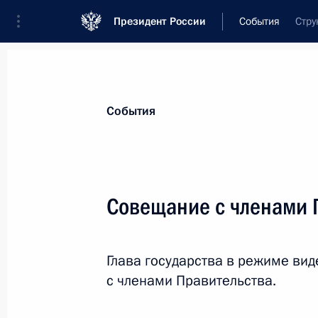
Президент России
События
Стру
Президент
Администрация
Государст
Новости
Стенограммы
Поездки
Те
События
Показа
Совещание с членами 
14 июля 2023 года, пятница
Глава государства в режиме в
Совещание с постоянными членами
с членами Правительства.
14 июля 2023 года, 14:30
Москва, Кремль