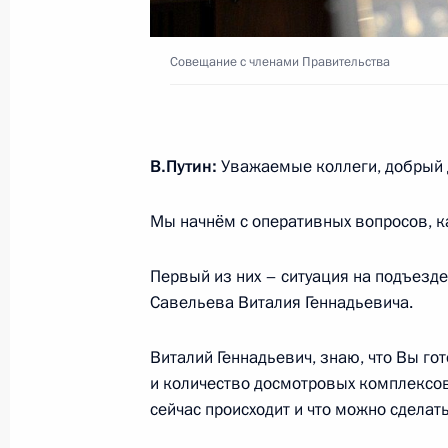
12 июля 2023 года, среда
Совещание с членами Правительства
Встреча с Министром здравоохра
12 июля 2023 года, 14:10
Москва, Кремль
В.Путин:
Уважаемые коллеги, добрый 
11 июля 2023 года, вторник
Мы начнём с оперативных вопросов, к
Встреча с главой ВТБ Андреем Кос
11 июля 2023 года, 13:40
Москва, Кремль
Первый из них – ситуация на подъезде
Савельева Виталия Геннадьевича.
Виталий Геннадьевич, знаю, что Вы го
10 июля 2023 года, понедельник
и количество досмотровых комплексов 
Встреча с главой Удмуртии Алекса
сейчас происходит и что можно сделат
10 июля 2023 года, 13:20
Москва, Кремль