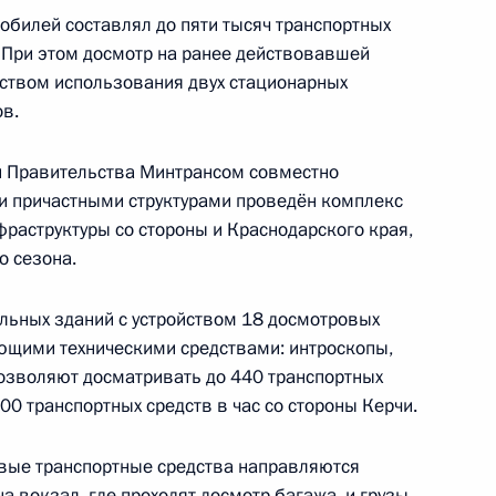
обилей составлял до пяти тысяч транспортных
. При этом досмотр на ранее действовавшей
ством использования двух стационарных
в.
льского края Владимиром
й Правительства Минтрансом совместно
4
и причастными структурами проведён комплекс
раструктуры со стороны и Краснодарского края,
о сезона.
льных зданий с устройством 18 досмотровых
ющими техническими средствами: интроскопы,
озволяют досматривать до 440 транспортных
министром Армении Николом
400 транспортных средств в час со стороны Керчи.
овые транспортные средства направляются
а вокзал, где проходят досмотр багажа, и грузы