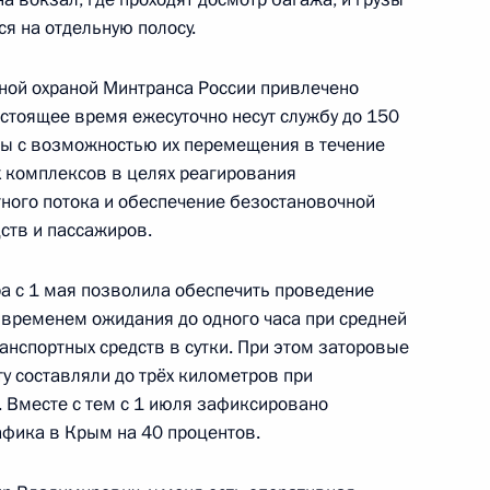
я на отдельную полосу.
ьгой Любимовой
5
ной охраной Минтранса России привлечено
астоящее время ежесуточно несут службу до 150
ны с возможностью их перемещения в течение
 комплексов в целях реагирования
ного потока и обеспечение безостановочной
ств и пассажиров.
льства Михаилом Мишустиным
7
ра с 1 мая позволила обеспечить проведение
временем ожидания до одного часа при средней
анспортных средств в сутки. При этом заторовые
у составляли до трёх километров при
ат Акиповой
15
8м
. Вместе с тем с 1 июля зафиксировано
фика в Крым на 40 процентов.