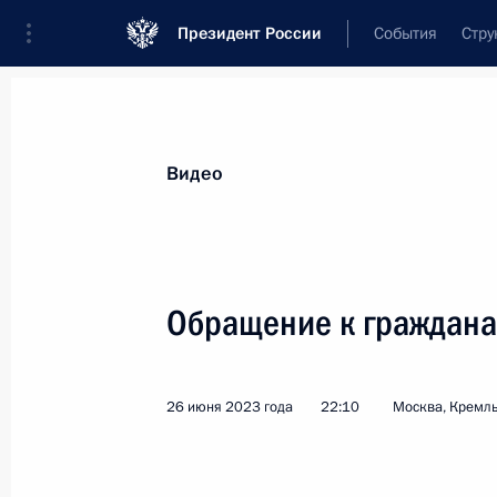
Президент России
События
Стру
Видеозаписи
Фотографии
Аудиозапи
Все материалы
Выступления
Совещан
Видео
Показа
Обращение к граждана
Посещение цитадели Нарын-
26 июня 2023 года
22:10
Москва, Кремл
Кала и дербентской Джума-
мечети