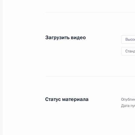
обеспечившими порядок
и законность во время мятежа
27 июня 2023 года
Видео, 5 мин.
Загрузить видео
Высо
Станд
Статус материала
Опублик
Дата пу
Видеообращение к участникам