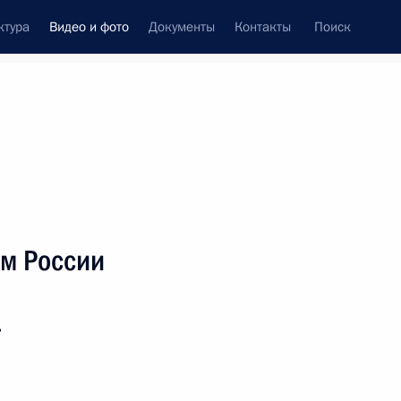
ктура
Видео и фото
Документы
Контакты
Поиск
си
ия, встречи
Встречи со СМИ
июнь, 2023
ть следующие материалы
м России
Видеообращение
ь
на итоговой сессии X
Форума регионов России