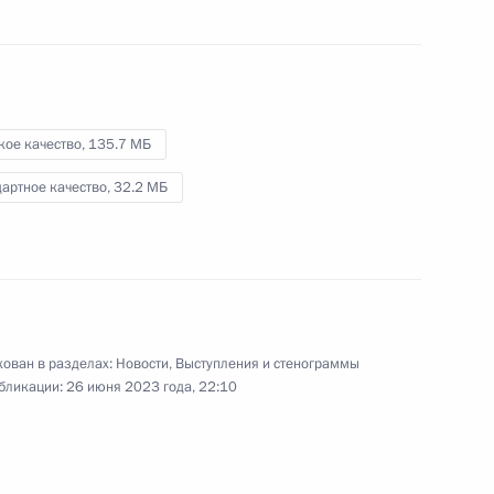
26 июня 2023 года
Видео, 5 мин.
кое качество,
135.7 МБ
артное качество,
32.2 МБ
ован в разделах:
Новости
,
Выступления и стенограммы
бликации:
26 июня 2023 года, 22:10
Обращение к гражданам