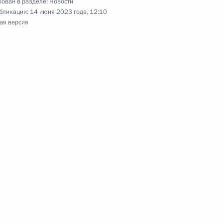
ован в разделе:
Новости
бликации:
14 июня 2023 года, 12:10
и Цзиньпину с юбилеем
ая версия
роникой Скворцовой
4
ы Мануэлем Марреро Крусом
7