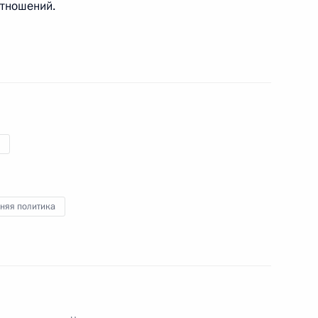
отношений.
ира сделали заявления для
3
19м
10
10м
няя политика
дорог в Ростовской области
3
26м