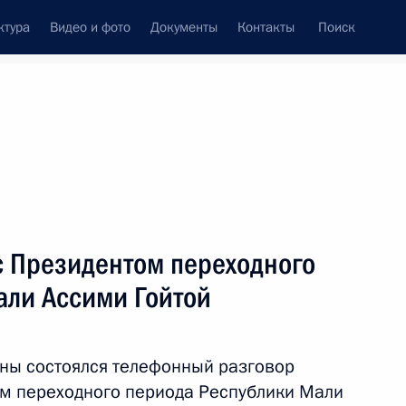
ктура
Видео и фото
Документы
Контакты
Поиск
венный Совет
Совет Безопасности
Комиссии и советы
леграммы
Сведения о Президенте
июнь, 2023
ть следующие материалы
с Президентом переходного
али Ассими Гойтой
мир Путин примет лидеров
ны состоялся телефонный разговор
м переходного периода Республики Мали