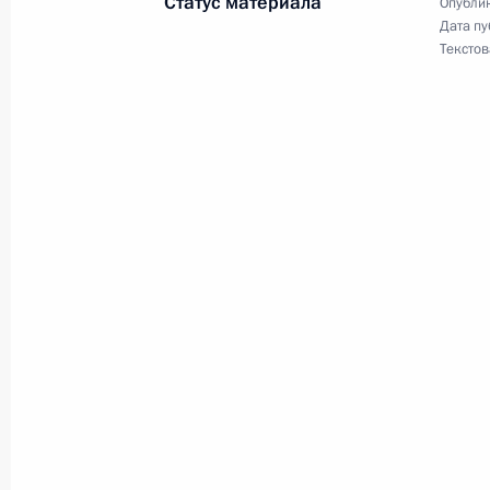
Статус материала
Опублик
Дата пу
Поздравление Председателю КНР С
Текстов
15 июня 2023 года, 09:00
Встреча с руководителем ФМБА Ве
15 июня 2023 года, 00:20
Москва, Кремль
14 июня 2023 года, среда
Встреча с Премьер-министром Куб
14 июня 2023 года, 15:50
Москва, Кремль