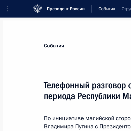
Президент России
События
Стру
Президент
Администрация
Государст
Новости
Стенограммы
Поездки
Те
События
Показа
Телефонный разговор 
периода Республики М
17 июня в Санкт-Петербурге Влади
ряда африканских государств
16 июня 2023 года, 19:20
По инициативе малийской сторо
Владимира Путина с Президенто