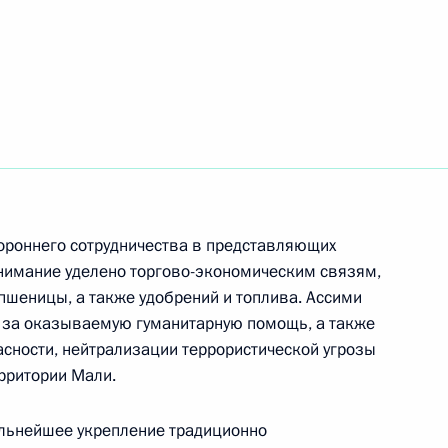
ого международного
:
12
медом Аль Нахайяном
8
ороннего сотрудничества в представляющих
нимание уделено торгово-экономическим связям,
пшеницы, а также удобрений и топлива. Ассими
димира Путина с Президентом
а за оказываемую гуманитарную помощь, а также
асности, нейтрализации террористической угрозы
ерритории Мали.
льнейшее укрепление традиционно