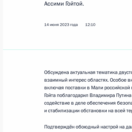
Ассими Гойтой.
Пленарное заседание Петербургск
экономического форума
14 июня 2023 года
12:10
16 июня 2023 года, 17:50
Санкт-Петербург
Встреча с Президентом ОАЭ Мухам
16 июня 2023 года, 12:15
Санкт-Петербург
Обсуждена актуальная тематика двуст
взаимный интерес областях. Особое в
включая поставки в Мали российской 
16 июня состоятся переговоры Вла
Гойта поблагодарил Владимира Путин
ОАЭ Мухаммедом Аль Нахайяном
содействие в деле обеспечения безоп
и стабилизации обстановки на всей т
16 июня 2023 года, 09:00
Подтверждён обоюдный настрой на да