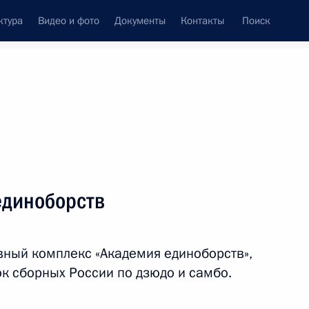
ктура
Видео и фото
Документы
Контакты
Поиск
венный Совет
Совет Безопасности
Комиссии и советы
леграммы
Сведения о Президенте
июнь, 2023
ть следующие материалы
единоборств
медом Аль Нахайяном
8
вный комплекс «Академия единоборств»,
к сборных России по дзюдо и самбо.