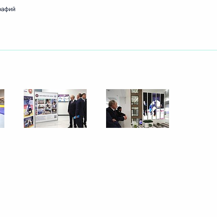
димира Путина с Президентом
рафий
ира сделали заявления для
3
19м
10
10м