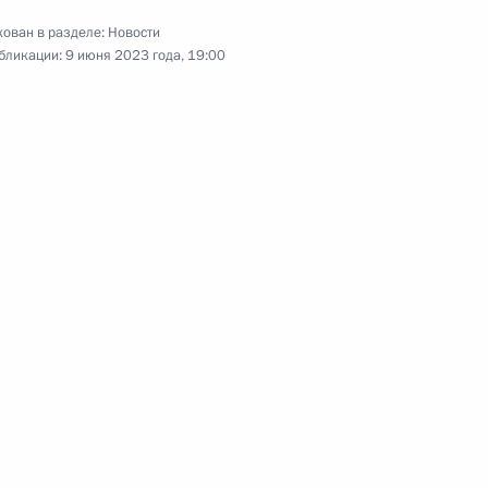
ы Мануэлем Марреро Крусом
ован в разделе:
Новости
7
бликации:
9 июня 2023 года, 19:00
димира Путина с Президентом
ом переходного периода