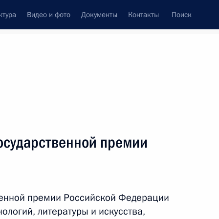
ктура
Видео и фото
Документы
Контакты
Поиск
венный Совет
Совет Безопасности
Комиссии и советы
леграммы
Сведения о Президенте
июнь, 2023
ть следующие материалы
осударственной премии
мир Путин примет лидеров
венной премии Российской Федерации
нологий, литературы и искусства,