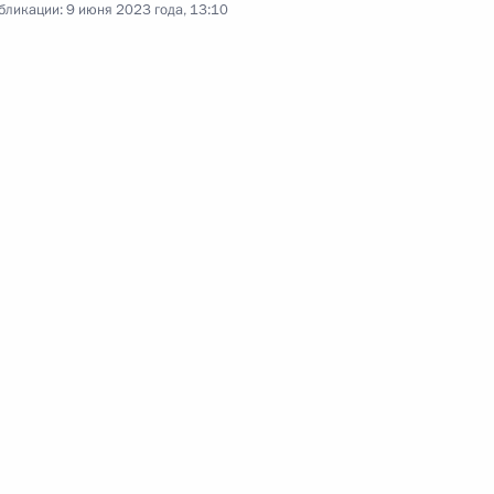
бликации:
9 июня 2023 года, 13:10
и Цзиньпину с юбилеем
роникой Скворцовой
4
ы Мануэлем Марреро Крусом
7