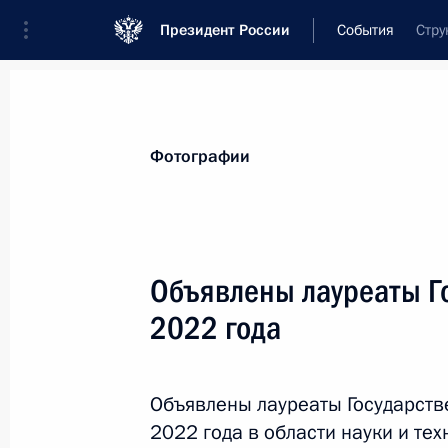
Президент России
События
Стру
Президент
Администрация
Государст
Новости
Стенограммы
Поездки
Те
Фотографии
Показа
Объявлены лауреаты Г
2022 года
17 июня в Санкт-Петербурге Влади
ряда африканских государств
16 июня 2023 года, 19:20
Объявлены лауреаты Государст
2022 года в области науки и тех