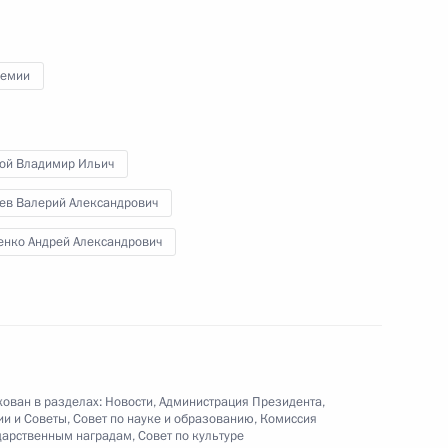
ира сделали заявления для
3
19м
ремии
той Владимир Ильич
ев Валерий Александрович
10
10м
енко Андрей Александрович
дорог в Ростовской области
3
26м
ован в разделах:
Новости
,
Администрация Президента
,
ии и Советы
,
Совет по науке и образованию
,
Комиссия
дарственным наградам
,
Совет по культуре