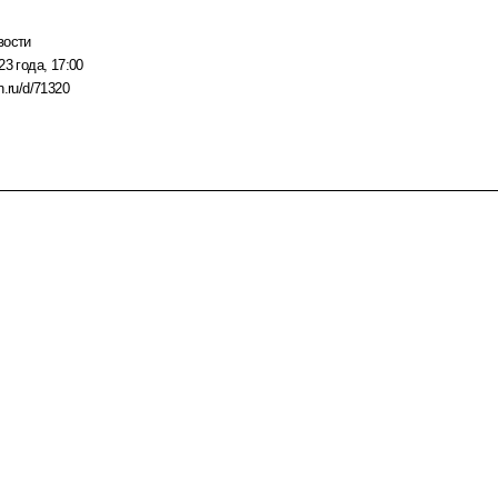
вости
23 года, 17:00
n.ru/d/71320