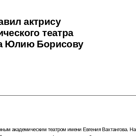
авил актрису
ического театра
ва Юлию Борисову
нным академическим театром имени Евгения Вахтангова. На