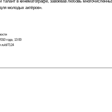
й талант в кинематографе, завоевав любовь многочисленны
для молодых актёров».
вости
2010 года, 13:00
n.ru/d/7124