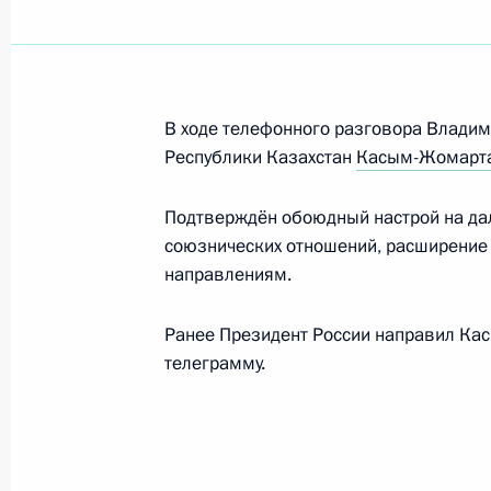
18 мая 2023 года, четверг
Встреча с губернатором Хабаровс
В ходе телефонного разговора Владим
Дегтярёвым
Республики Казахстан
Касым-Жомарта
18 мая 2023 года, 14:10
Москва, Кремль
Подтверждён обоюдный настрой на да
союзнических отношений, расширение
Совещание о ходе проведения весе
направлениям.
18 мая 2023 года, 13:30
Москва, Кремль
Ранее Президент России направил Ка
телеграмму.
17 мая 2023 года, среда
Совещание с членами Правительст