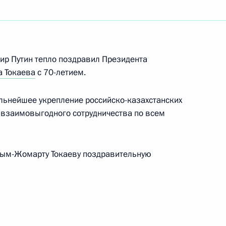
кого края Михаилом
3
ир Путин тепло поздравил Президента
 Токаева
с 70-летием.
льнейшее укрепление российско-казахстанских
 взаимовыгодного сотрудничества по всем
нних полевых работ
:
7
сым-Жомарту Токаеву поздравительную
ва
:
3