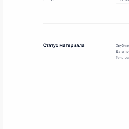
16 мая 2023 года, 17:40
Москва, Кремль
Встреча с губернатором Новосибир
Травниковым
Статус материала
Опублик
Дата пу
16 мая 2023 года, 17:10
Москва, Кремль
Текстов
15 мая 2023 года, понедельник
Совещание с постоянными членами
15 мая 2023 года, 15:30
Москва, Кремль
Встреча с Уполномоченным по прав