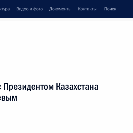
ктура
Видео и фото
Документы
Контакты
Поиск
венный Совет
Совет Безопасности
Комиссии и советы
леграммы
Сведения о Президенте
май, 2023
ть следующие материалы
с Президентом Казахстана
евым
льным отношениям
:
19