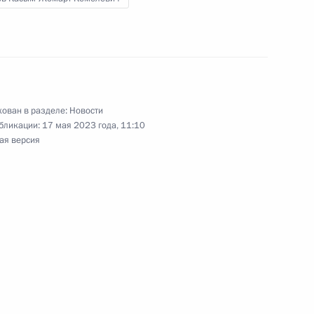
ской области Андреем
3
ован в разделе:
Новости
бликации:
17 мая 2023 года, 11:10
ая версия
 Совета Безопасности
2
ам человека Татьяной
4