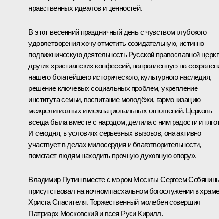
нравственных идеалов и ценностей.
В этот весенний праздничный день с чувством глубокого
удовлетворения хочу отметить созидательную, истинно
подвижническую деятельность Русской православной церкв
других христианских конфессий, направленную на сохранен
нашего богатейшего исторического, культурного наследия,
решение ключевых социальных проблем, укрепление
института семьи, воспитание молодёжи, гармонизацию
межрелигиозных и межнациональных отношений. Церковь
всегда была вместе с народом, делила с ним радости и тяго
И сегодня, в условиях серьёзных вызовов, она активно
участвует в делах милосердия и благотворительности,
помогает людям находить прочную духовную опору».
Владимир Путин вместе с мэром Москвы
Сергеем Собянин
присутствовал на ночном пасхальном богослужении в храм
Христа Спасителя. Торжественный молебен совершил
Патриарх Московский и всея Руси
Кирилл
.