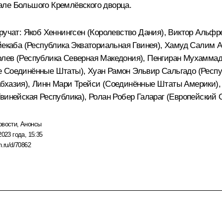
але Большого Кремлёвского дворца.
ручат: Якоб Хеннингсен (Королевство Дания), Виктор Альфр
Айекаба (Республика Экваториальная Гвинея), Хамуд Салим 
олев (Республика Северная Македония), Пенгиран Мухаммад
е Соединённые Штаты), Хуан Рамон Эльвир Сальгадо (Респу
бхазия), Линн Мари Трейси (Соединённые Штаты Америки), 
винейская Республика), Ролан Робер Галараг (Европейский 
овости
,
Анонсы
2023 года, 15:35
n.ru/d/70862