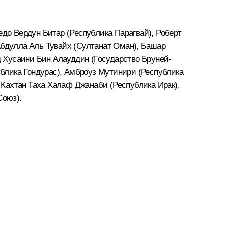
едо Вердун Битар (Республика Парагвай), Роберт
Абдулла Аль Тувайх (Султанат Оман), Башар
 Хусаини Бин Алауддин (Государство Бруней-
блика Гондурас), Амброуз Мутинири (Республика
Кахтан Таха Халаф Джанаби (Республика Ирак),
Союз).