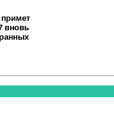
 примет
7 вновь
транных