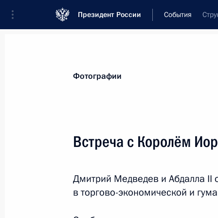
Президент России
События
Стру
Президент
Администрация
Государст
Новости
Стенограммы
Поездки
Те
Фотографии
Показа
Встреча с Королём Иор
Дмитрий Медведев поздравил Жоре
Дмитрий Медведев и Абдалла II 
15 марта 2010 года, 13:30
Москва, Кремль
в торгово-экономической и гум