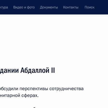
ктура
Видео и фото
Документы
Контакты
Поиск
венный Совет
Совет Безопасности
Комиссии и советы
леграммы
Сведения о Президенте
март, 2010
ть следующие материалы
дании Абдаллой II
са Алфёрова с 80-летием
3
обсудили перспективы сотрудничества
анитарной сферах.