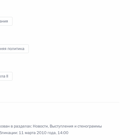
ания
тана Асифу Али Зардари
няя политика
ла II
 Совета Безопасности
1
ть, Горки
редседателя Правительства
1
ован в разделах:
Новости
,
Выступления и стенограммы
бликации:
11 марта 2010 года, 14:00