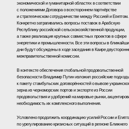
экономической и гуманитарной областях в соответствии
с положениями Договора о всестороннем партнёрстве
и стратегическом сотрудничестве между Россией и Египтом.
Конкретно затрагивались вопросы поставок в Арабскую
Республику российской сельскохозяйственной продукции,
а также реализация крупных совместных проектов в сфере
энергетики и промышленности. Все эти вопросы в ближайш
дни будут обсуждены в ходе заседания в Каире двусторонн
межправительственной комиссии.
В контексте обеспечения глобальной продовольственной
безопасности Владимир Путин изложил российские подход
к пакету стамбульских договорённостей о вывозе украинско
зерна из черноморских портов и экспорте из России
продовольствия и удобрений на мировые рынки, акцентиров
необходимость их комплексного выполнения.
Условлено продолжить координацию усилий России и Египт
по урегулированию кризисных ситуаций в регионе Ближнего