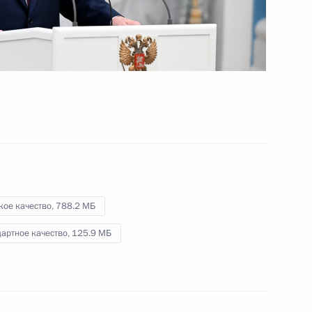
заявления для прессы
21 марта 2023 года
Видео, 22 мин.
кое качество,
788.2 МБ
артное качество,
125.9 МБ
Пленарное заседание съезда