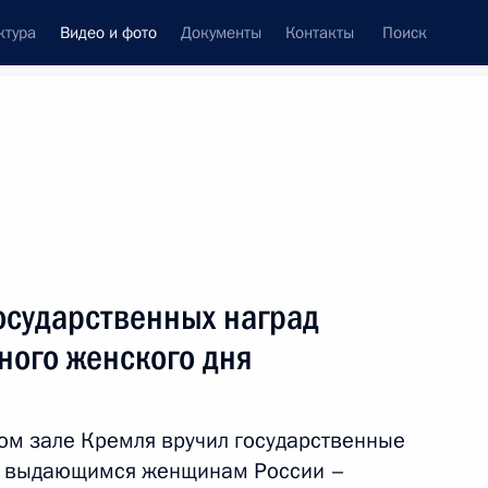
ктура
Видео и фото
Документы
Контакты
Поиск
си
ия, встречи
Встречи со СМИ
май, 2023
ть следующие материалы
осударственных наград
ного женского дня
Торжественный вечер
по случаю Дня космонавтики
ом зале Кремля вручил государственные
и выдающимся женщинам России –