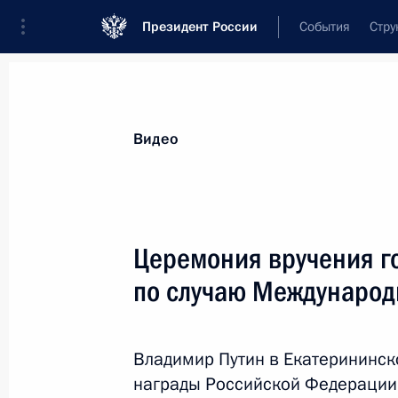
Президент России
События
Стру
Видеозаписи
Фотографии
Аудиозапи
Все материалы
Выступления
Совещан
Видео
Показа
Церемония вручения г
по случаю Международ
Пленарное заседание
Евразийского
Владимир Путин в Екатерининск
экономического форума
награды Российской Федераци