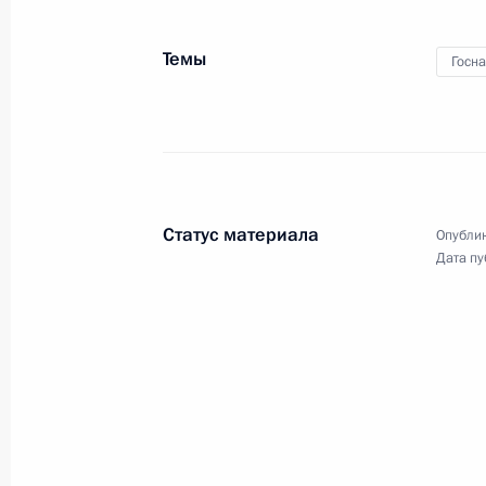
парламентская конференци
«Россия – Африка
Темы
Госн
в многополярном мире»
20 марта 2023 года
Видео, 15 мин.
Статус материала
Опублик
Дата пу