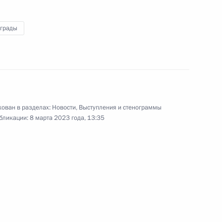
я
РСПП
аграды
16 марта 2023 года
Видео, 2 ч.
ован в разделах:
Новости
,
Выступления и стенограммы
бликации:
8 марта 2023 года, 13:35